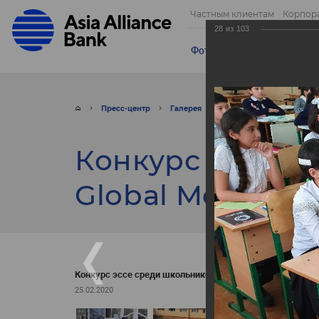
Частным клиентам
Корпор
28
из
103
Фотогалерея
Видео
От
Пресс-центр
Галерея
Фото
Конкурс эссе 
Конкурс эссе с
Global Money W
Конкурс эссе среди школьников - Global Money Week!
25.02.2020