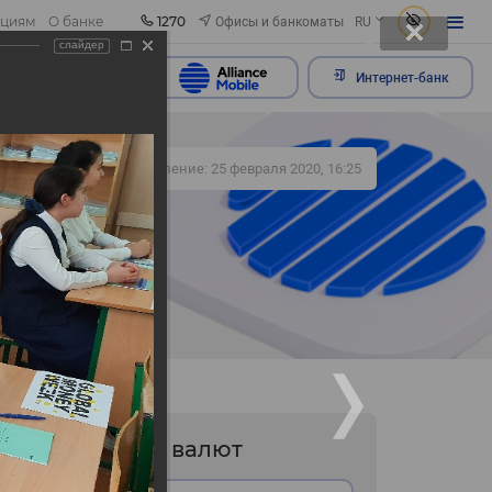
1270
Офисы и банкоматы
ациям
О банке
RU
слайдер
ить обращение
Интернет-банк
420
Обновление: 25 февраля 2020, 16:25
Курс валют