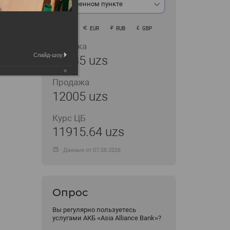
В обменном пункте
USD
EUR
RUB
GBP
Покупка
Слайд-шоу:
11935 uzs
Продажа
12005 uzs
Курс ЦБ
11915.64 uzs
Данные от 07.08.2026
Опрос
Вы регулярно пользуетесь
услугами АКБ «Asia Alliance Bank»?