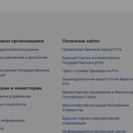
вым организациям
Полезные сайты
дентские отношения
Правительственный портал РУз.
на денежном и валютном
Единый портал интерактивных
государственных услуг
на рынке Государственных
Пресс-служба Президента РУз
маг
Законодательная палата Олий Мажли
РУз
рам и инвесторам
Министерство Экономики и Финансо
вное управление
Республики Узбек...
е показатели
Министерство юстиции Республики
Узбекистан
Единый портал корпоративной
е информации
информации
ка
Информационно-ресурсный центр