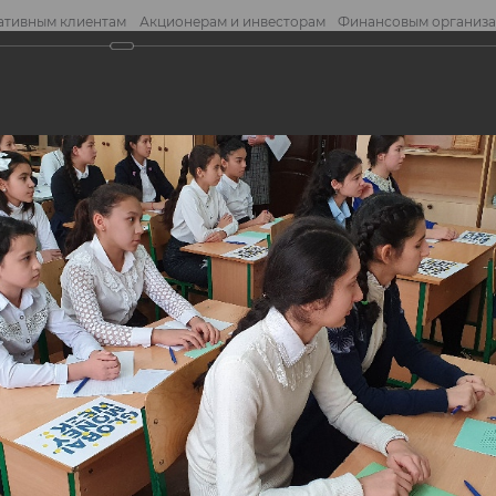
ативным клиентам
Акционерам и инвесторам
Финансовым организ
править обращение
Отправ
среди школьников - Global Money Week!
реди школьников -
eek!