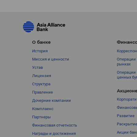
О банке
Финансо
История
Корреспон
Миссия и ценности
Операции 
рынках
Устав
Операции 
Лицензия
ценных бу
Структура
Акционе
Правление
Корпорати
Дочерние компании
Финансовы
Комплаенс
Развитие
Партнеры
Раскрыти
Финансовая отчетность
Акции бан
Награды и достижения