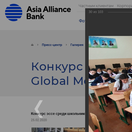
Частным клиентам
Корпор
30
из
103
Фотогалерея
Видео
От
Пресс-центр
Галерея
Фото
Конкурс эссе 
Конкурс эссе с
Global Money W
Конкурс эссе среди школьников - Global Money Week!
25.02.2020