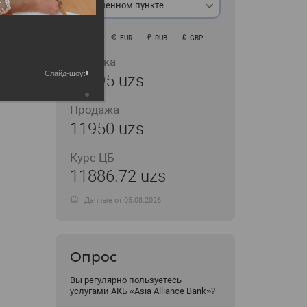
В обменном пункте
USD
EUR
RUB
GBP
Покупка
Слайд-шоу:
11895 uzs
Продажа
11950 uzs
Курс ЦБ
11886.72 uzs
Данные от 05.08.2026
Опрос
Вы регулярно пользуетесь
услугами АКБ «Asia Alliance Bank»?