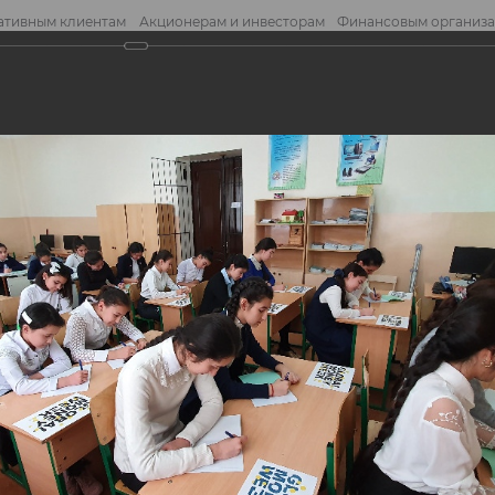
ативным клиентам
Акционерам и инвесторам
Финансовым организ
править обращение
Отправ
среди школьников - Global Money Week!
реди школьников -
eek!