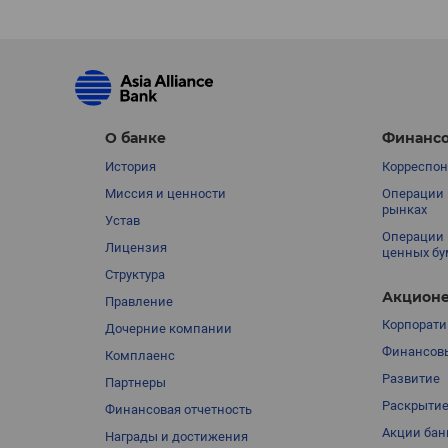
О банке
Финансо
История
Корреспон
Миссия и ценности
Операции 
рынках
Устав
Операции 
Лицензия
ценных бу
Структура
Акционе
Правление
Корпорати
Дочерние компании
Финансовы
Комплаенс
Развитие
Партнеры
Раскрыти
Финансовая отчетность
Акции бан
Награды и достижения