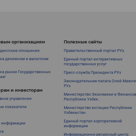
вым организациям
Полезные сайты
дентские отношения
Правительственный портал РУз.
на денежном и валютном
Единый портал интерактивных
государственных услуг
на рынке Государственных
Пресс-служба Президента РУз
маг
Законодательная палата Олий Мажли
РУз
рам и инвесторам
Министерство Экономики и Финансо
вное управление
Республики Узбек...
е показатели
Министерство юстиции Республики
Узбекистан
Единый портал корпоративной
е информации
информации
ка
Информационно-ресурсный центр