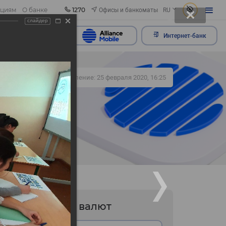
1270
Офисы и банкоматы
ациям
О банке
RU
слайдер
ить обращение
Интернет-банк
426
Обновление: 25 февраля 2020, 16:25
Курс валют