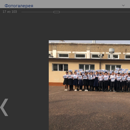
Фотогалерея
17
из
103
RU
Конкурс эссе среди
школьников -
Global Money Week!
Конкурс эссе среди школьников - Global Money Week!
25.02.2020