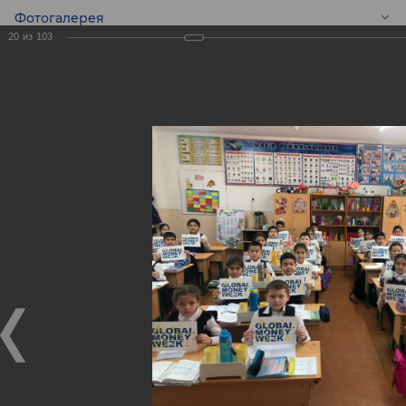
Фотогалерея
20
из
103
RU
Конкурс эссе среди
школьников -
Global Money Week!
Конкурс эссе среди школьников - Global Money Week!
25.02.2020