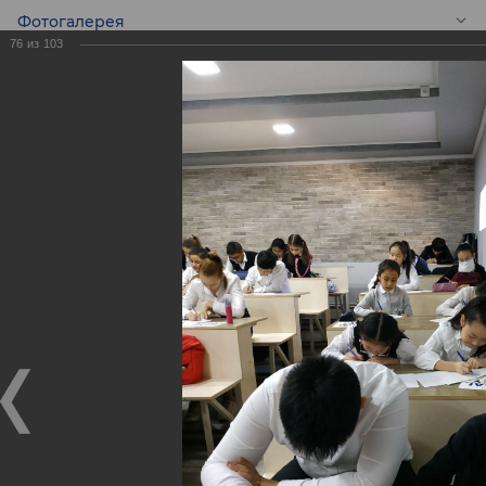
Фотогалерея
76
из
103
RU
Конкурс эссе среди
школьников -
Global Money Week!
Конкурс эссе среди школьников - Global Money Week!
25.02.2020