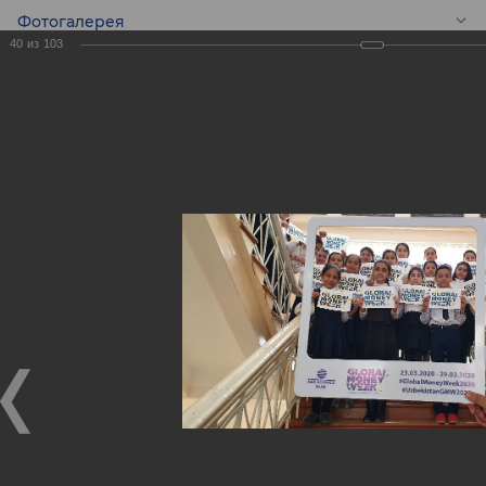
Фотогалерея
40
из
103
RU
Конкурс эссе среди
школьников -
Global Money Week!
Конкурс эссе среди школьников - Global Money Week!
25.02.2020