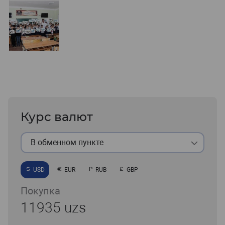
Курс валют
В обменном пункте
USD
EUR
RUB
GBP
Покупка
11935 uzs