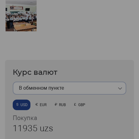
Курс валют
В обменном пункте
USD
EUR
RUB
GBP
Покупка
11935 uzs