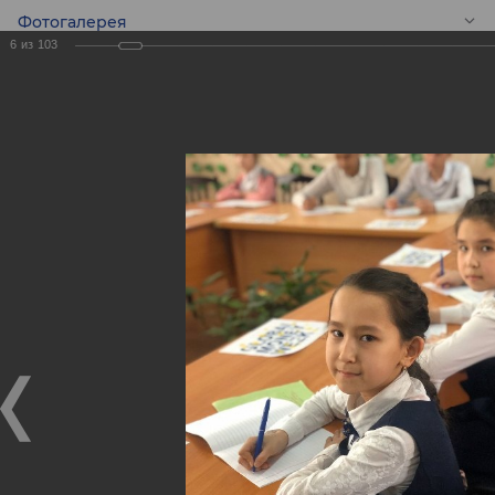
Фотогалерея
6
из
103
RU
Конкурс эссе среди
школьников -
Global Money Week!
Конкурс эссе среди школьников - Global Money Week!
25.02.2020