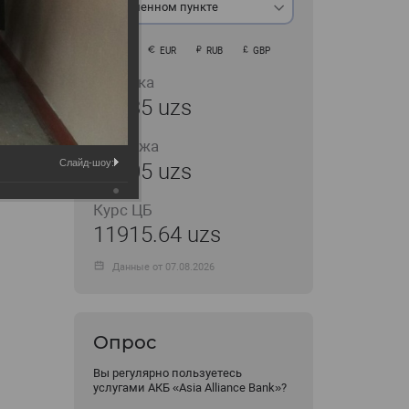
В обменном пункте
USD
EUR
RUB
GBP
Покупка
11935 uzs
Продажа
Слайд-шоу:
12005 uzs
Курс ЦБ
11915.64 uzs
Данные от 07.08.2026
Опрос
Вы регулярно пользуетесь
услугами АКБ «Asia Alliance Bank»?