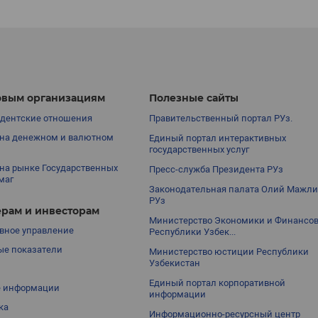
вым организациям
Полезные сайты
дентские отношения
Правительственный портал РУз.
на денежном и валютном
Единый портал интерактивных
государственных услуг
на рынке Государственных
Пресс-служба Президента РУз
маг
Законодательная палата Олий Мажли
РУз
рам и инвесторам
Министерство Экономики и Финансо
вное управление
Республики Узбек...
е показатели
Министерство юстиции Республики
Узбекистан
Единый портал корпоративной
е информации
информации
ка
Информационно-ресурсный центр