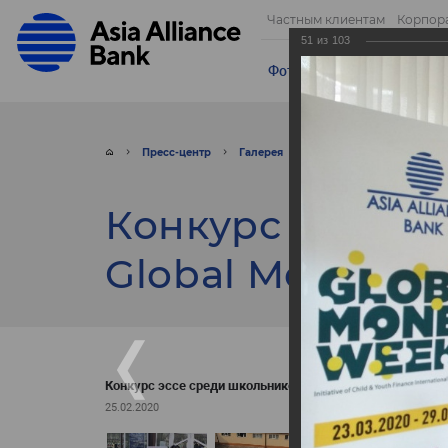
Частным клиентам
Корпор
51
из
103
Фотогалерея
Видео
От
Пресс-центр
Галерея
Фото
Конкурс эссе 
Конкурс эссе с
Global Money W
Конкурс эссе среди школьников - Global Money Week!
25.02.2020