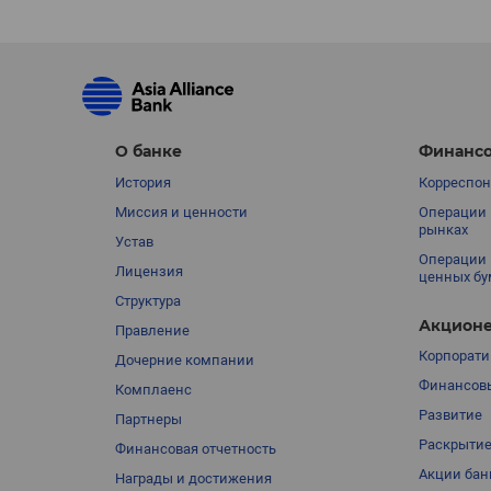
О банке
Финансо
История
Корреспон
Миссия и ценности
Операции 
рынках
Устав
Операции 
Лицензия
ценных бу
Структура
Акционе
Правление
Корпорати
Дочерние компании
Финансовы
Комплаенс
Развитие
Партнеры
Раскрыти
Финансовая отчетность
Акции бан
Награды и достижения