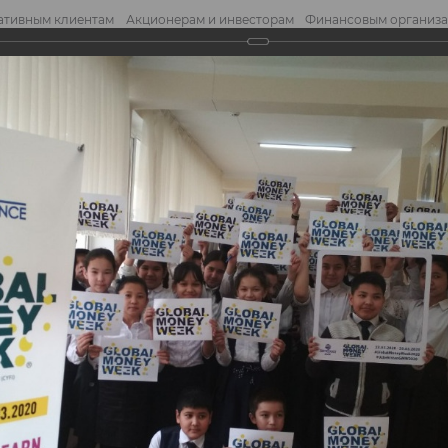
ативным клиентам
Акционерам и инвесторам
Финансовым организ
править обращение
Отправ
среди школьников - Global Money Week!
реди школьников -
eek!