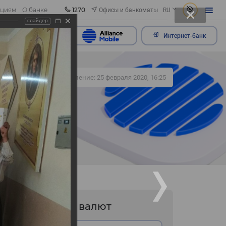
1270
Офисы и банкоматы
ациям
О банке
RU
слайдер
ить обращение
Интернет-банк
381
Обновление: 25 февраля 2020, 16:25
Курс валют