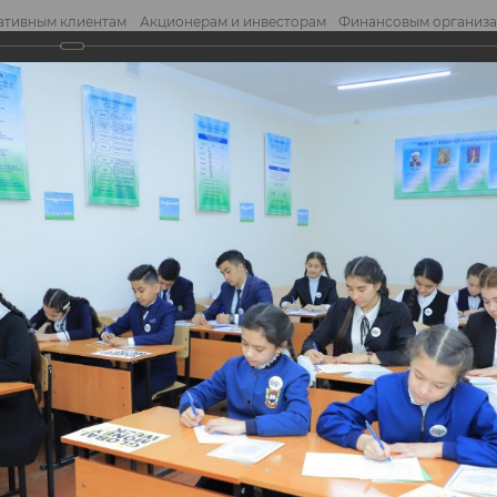
ативным клиентам
Акционерам и инвесторам
Финансовым организ
править обращение
Отправ
среди школьников - Global Money Week!
реди школьников -
eek!