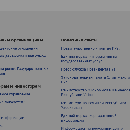
вым организациям
Полезные сайты
дентские отношения
Правительственный портал РУз.
на денежном и валютном
Единый портал интерактивных
государственных услуг
на рынке Государственных
Пресс-служба Президента РУз
маг
Законодательная палата Олий Мажли
РУз
рам и инвесторам
Министерство Экономики и Финансо
вное управление
Республики Узбек...
е показатели
Министерство юстиции Республики
Узбекистан
Единый портал корпоративной
е информации
информации
ка
Информационно-ресурсный центр