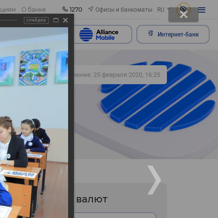
1270
Офисы и банкоматы
ациям
О банке
RU
слайдер
ить обращение
Интернет-банк
381
Обновление: 25 февраля 2020, 16:25
Курс валют