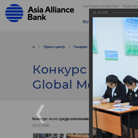
Частным клиентам
Корпор
21
из
103
Фотогалерея
Видео
От
Пресс-центр
Галерея
Фото
Конкурс эссе 
Конкурс эссе с
Global Money W
Конкурс эссе среди школьников - Global Money Week!
25.02.2020