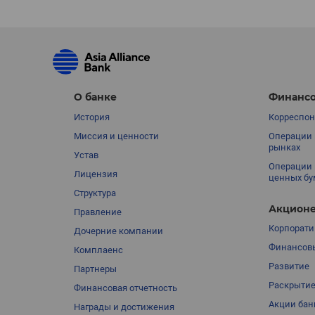
О банке
Финансо
История
Корреспон
Миссия и ценности
Операции 
рынках
Устав
Операции 
Лицензия
ценных бу
Структура
Акционе
Правление
Корпорати
Дочерние компании
Финансовы
Комплаенс
Развитие
Партнеры
Раскрыти
Финансовая отчетность
Акции бан
Награды и достижения