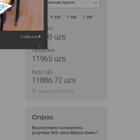
В обменном пункте
USD
EUR
RUB
GBP
Покупка
11900 uzs
Слайд-шоу:
Продажа
11965 uzs
Курс ЦБ
11886.72 uzs
Данные от 06.08.2026
Опрос
Вы регулярно пользуетесь
услугами АКБ «Asia Alliance Bank»?