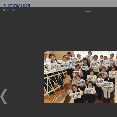
Фотогалерея
39
из
103
RU
Конкурс эссе среди
школьников -
Global Money Week!
Конкурс эссе среди школьников - Global Money Week!
25.02.2020