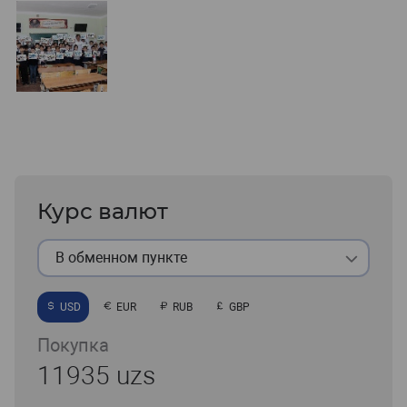
Курс валют
В обменном пункте
USD
EUR
RUB
GBP
Покупка
11935 uzs