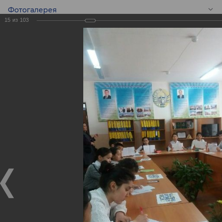
Фотогалерея
15
из
103
RU
Конкурс эссе среди
школьников -
Global Money Week!
Конкурс эссе среди школьников - Global Money Week!
25.02.2020