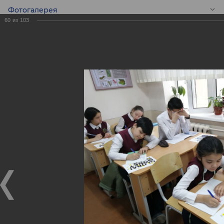
Фотогалерея
60
из
103
RU
Конкурс эссе среди
школьников -
Global Money Week!
Конкурс эссе среди школьников - Global Money Week!
25.02.2020