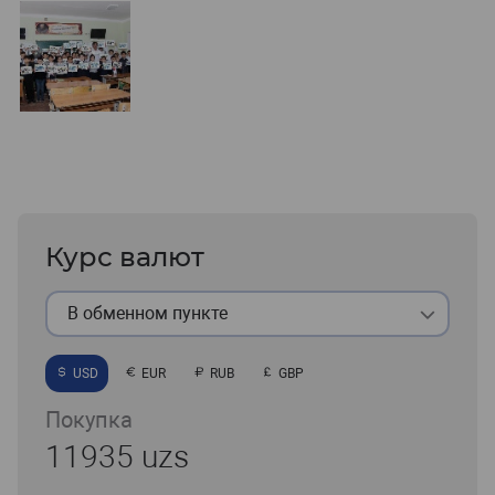
Курс валют
В обменном пункте
USD
EUR
RUB
GBP
Покупка
11935 uzs