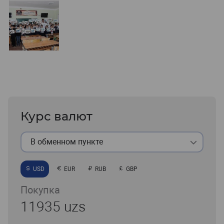
Курс валют
В обменном пункте
USD
EUR
RUB
GBP
Покупка
11935 uzs