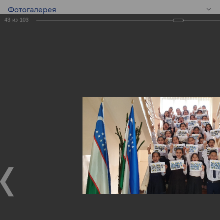
Фотогалерея
43
из
103
RU
Конкурс эссе среди
школьников -
Global Money Week!
Конкурс эссе среди школьников - Global Money Week!
25.02.2020