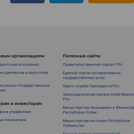
вым организациям
Полезные сайты
дентские отношения
Правительственный портал РУз.
на денежном и валютном
Единый портал интерактивных
государственных услуг
на рынке Государственных
Пресс-служба Президента РУз
маг
Законодательная палата Олий Мажли
РУз
рам и инвесторам
Министерство Экономики и Финансо
вное управление
Республики Узбек...
е показатели
Министерство юстиции Республики
Узбекистан
Единый портал корпоративной