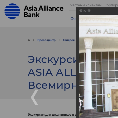
Частным клиентам
Корпор
43
из
48
Фотогалерея
Видео
От
Пресс-центр
Галерея
Фото
Экскурсия для
Экскурсия для 
ASIA ALLIANCE 
Всемирной Нед
Экскурсия для школьников в филиалах ASIA ALLIANCE 