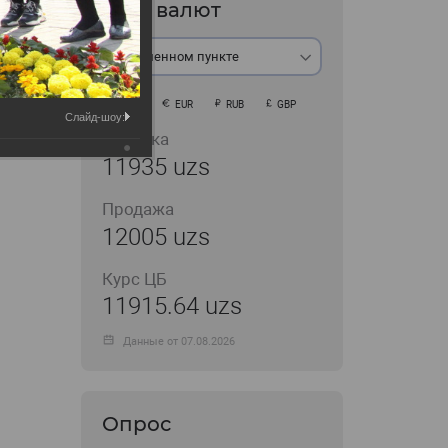
Курс валют
В обменном пункте
USD
EUR
RUB
GBP
Слайд-шоу:
Покупка
11935 uzs
Продажа
12005 uzs
Курс ЦБ
11915.64 uzs
Данные от 07.08.2026
Опрос