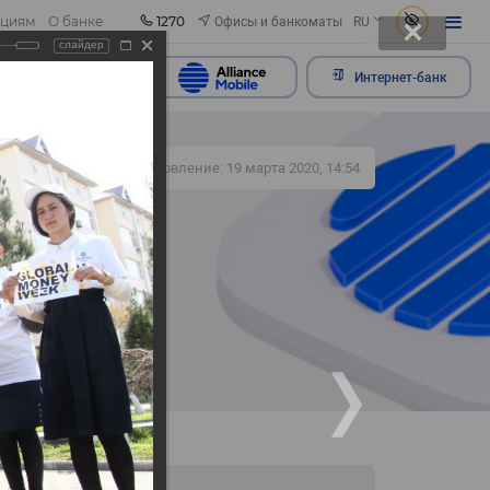
1270
Офисы и банкоматы
ациям
О банке
RU
слайдер
ить обращение
Интернет-банк
356
Обновление: 19 марта 2020, 14:54
ах