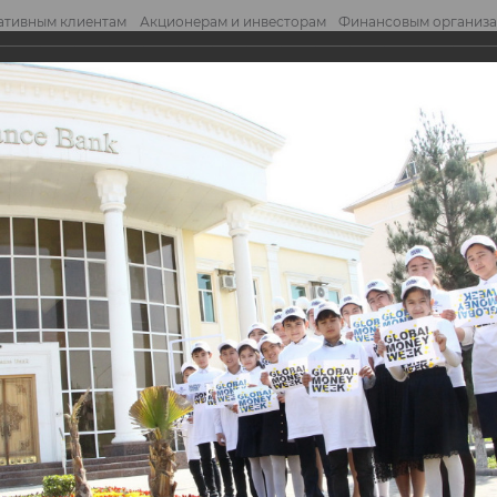
ативным клиентам
Акционерам и инвесторам
Финансовым организ
править обращение
Отправ
 школьников в филиалах ASIA ALLIANCE ...
школьников в филиал
BANK в преддверии
ели Денег (GMW)
BANK в преддверии Всемирной Недели Денег (GMW)