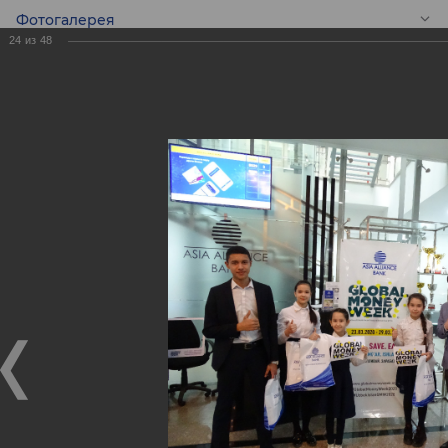
Фотогалерея
24
из
48
RU
Экскурсия для
школьников в
филиалах ASIA
ALLIANCE BANK в
преддверии
Всемирной Недели
Денег (GMW)