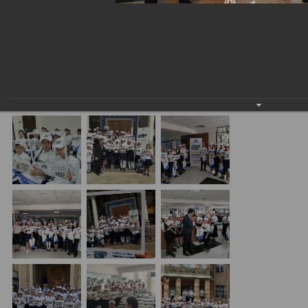
Экскурсия для школьников в филиалах ASIA
ALLIANCE BANK в преддверии Всемирной Недели
Денег (GMW)
13.03.2020
#GlobalMoneyWeek2020 #UzbekistanGMW2020
#GMW2020 #financialliteracy