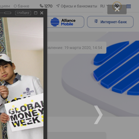
1270
Офисы и банкоматы
ациям
О банке
RU
слайдер
ить обращение
Интернет-банк
319
Обновление: 19 марта 2020, 14:54
ах