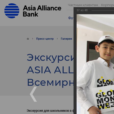
Частным клиентам
Корпор
37
из
48
Фотогалерея
Видео
От
Пресс-центр
Галерея
Фото
Экскурсия для
Экскурсия для 
ASIA ALLIANCE 
Всемирной Нед
Экскурсия для школьников в филиалах ASIA ALLIANCE 