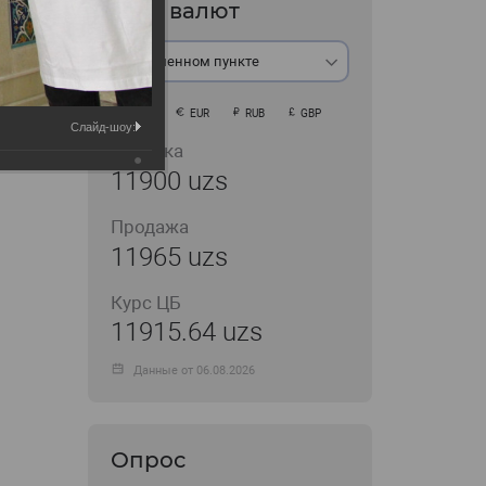
Курс валют
В обменном пункте
USD
EUR
RUB
GBP
Слайд-шоу:
Покупка
11900 uzs
Продажа
11965 uzs
Курс ЦБ
11915.64 uzs
Данные от 06.08.2026
Опрос