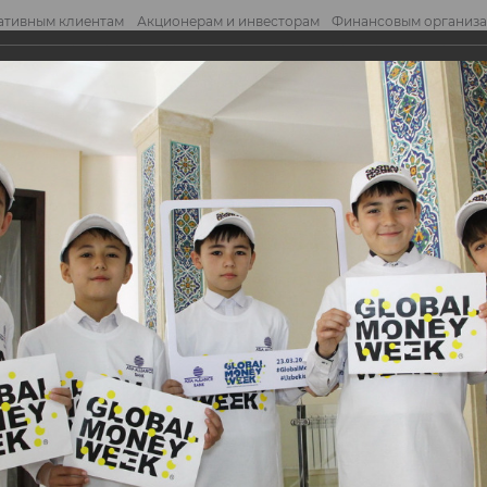
ативным клиентам
Акционерам и инвесторам
Финансовым организ
править обращение
Отправ
 школьников в филиалах ASIA ALLIANCE ...
школьников в филиал
BANK в преддверии
ели Денег (GMW)
BANK в преддверии Всемирной Недели Денег (GMW)