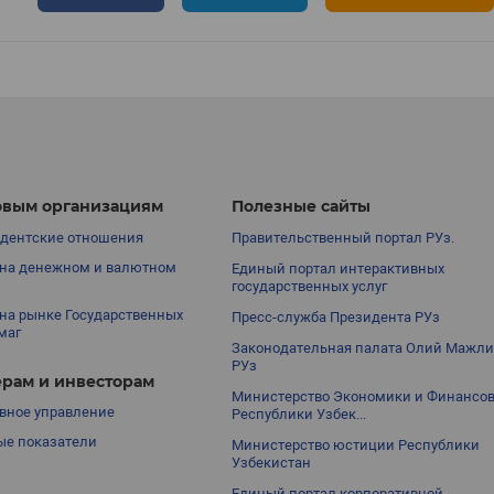
вым организациям
Полезные сайты
дентские отношения
Правительственный портал РУз.
на денежном и валютном
Единый портал интерактивных
государственных услуг
на рынке Государственных
Пресс-служба Президента РУз
маг
Законодательная палата Олий Мажли
РУз
рам и инвесторам
Министерство Экономики и Финансо
вное управление
Республики Узбек...
е показатели
Министерство юстиции Республики
Узбекистан
Единый портал корпоративной