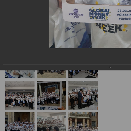
Экскурсия для школьников в филиалах ASIA
ALLIANCE BANK в преддверии Всемирной Недели
Денег (GMW)
13.03.2020
#GlobalMoneyWeek2020 #UzbekistanGMW2020
#GMW2020 #financialliteracy