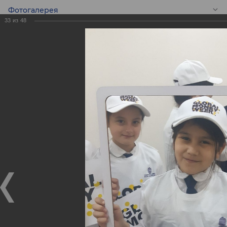
Фотогалерея
33
из
48
RU
Экскурсия для
школьников в
филиалах ASIA
ALLIANCE BANK в
преддверии
Всемирной Недели
Денег (GMW)