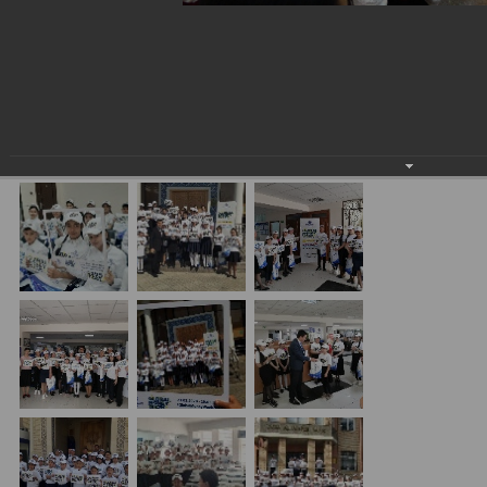
Экскурсия для школьников в филиалах ASIA
ALLIANCE BANK в преддверии Всемирной Недели
Денег (GMW)
13.03.2020
#GlobalMoneyWeek2020 #UzbekistanGMW2020
#GMW2020 #financialliteracy