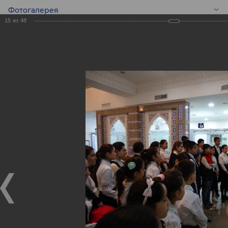
Фотогалерея
15
из
48
RU
Экскурсия для
школьников в
филиалах ASIA
ALLIANCE BANK в
преддверии
Всемирной Недели
Денег (GMW)