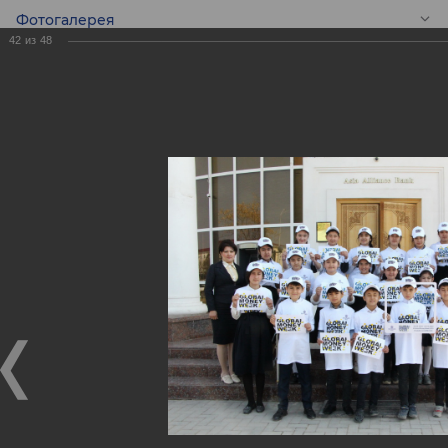
Фотогалерея
42
из
48
RU
Экскурсия для
школьников в
филиалах ASIA
ALLIANCE BANK в
преддверии
Всемирной Недели
Денег (GMW)