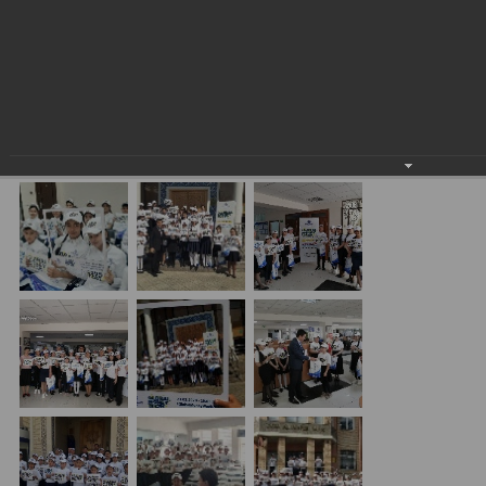
Экскурсия для школьников в филиалах ASIA
ALLIANCE BANK в преддверии Всемирной Недели
Денег (GMW)
13.03.2020
#GlobalMoneyWeek2020 #UzbekistanGMW2020
#GMW2020 #financialliteracy