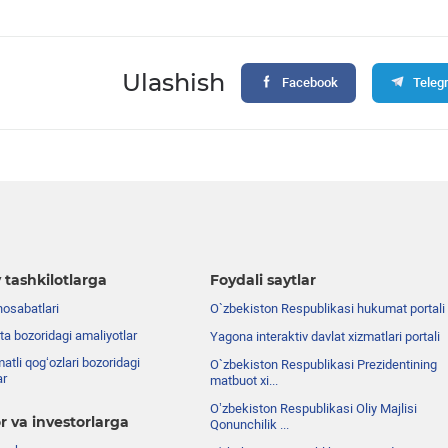
Ulashish
Facebook
Teleg
 tashkilotlarga
Foydali saytlar
nosabatlari
O`zbekiston Respublikasi hukumat portali
ta bozoridagi amaliyotlar
Yagona interaktiv davlat xizmatlari portali
atli qog‘ozlari bozoridagi
O`zbekiston Respublikasi Prezidentining
ar
matbuot xi...
Oʼzbekiston Respublikasi Oliy Majlisi
r va investorlarga
Qonunchilik ...