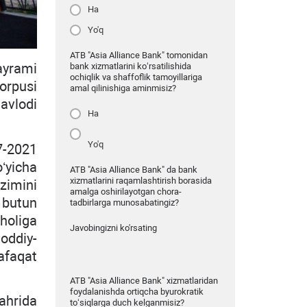
Ha
Yo'q
ATB "Asia Alliance Bank" tomonidan
bank xizmatlarini ko‘rsatilishida
bayrami
ochiqlik va shaffoflik tamoyillariga
orpusi
amal qilinishiga aminmisiz?
avlodi
Ha
Yo'q
7-2021
ʻyicha
ATB "Asia Alliance Bank" da bank
xizmatlarini raqamlashtirish borasida
zimini
amalga oshirilayotgan chora-
, butun
tadbirlarga munosabatingiz?
aholiga
Javobingizni ko'rsating
oddiy-
afaqat
ATB "Asia Alliance Bank" xizmatlaridan
foydalanishda ortiqcha byurokratik
ahrida
to‘siqlarga duch kelganmisiz?