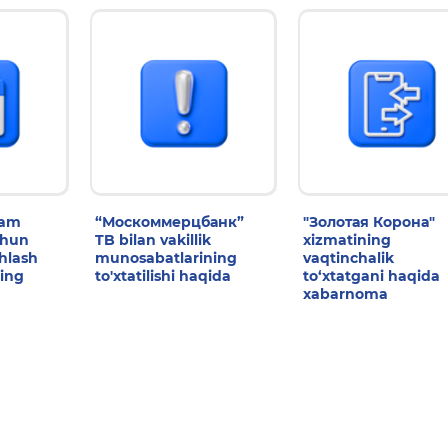
dam
“Москоммерцбанк”
"Золотая Корона"
chun
TB bilan vakillik
xizmatining
shlash
munosabatlarining
vaqtinchalik
ing
to'xtatilishi haqida
to‘xtatgani haqida
xabarnoma