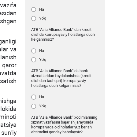
vazifa
Ha
asidan
Yo'q
ashgan
ATB "Asia Alliance Bank" dan kredit
olishda korrupsiyaviy holatlarga duch
kelganmisiz?
anligi
alar va
Ha
lanish
Yo'q
a qaror
ATB "Asia Alliance Bank" da bank
avatda
xizmatlaridan foydalanishda (kredit
rsatish
olishdan tashqari) korrupsiyaviy
holatlarga duch kelganmisiz?
Ha
nishga
Yo'q
lokida
’minoti
ATB "Asia Alliance Bank" xodimlarining
xizmat vazifasini bajarish jarayonida
yatsiya
korrupsiyaga oid holatlar yuz berish
 sun’iy
ehtimolini qanday baholaysiz?