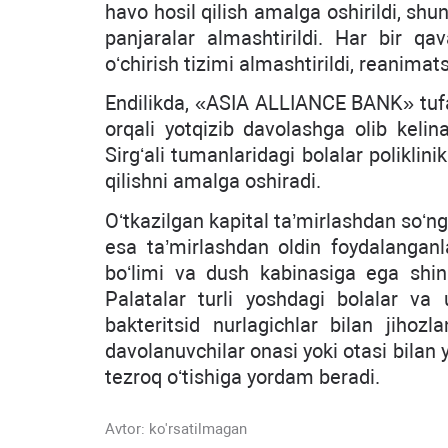
havo hosil qilish amalga oshirildi, sh
panjaralar almashtirildi. Har bir qav
oʻchirish tizimi almashtirildi, reanimats
Endilikda, «ASIA ALLIANCE BANK» tufa
orqali yotqizib davolashga olib keli
Sirgʻali tumanlaridagi bolalar poliklini
qilishni amalga oshiradi.
Oʻtkazilgan kapital ta’mirlashdan soʻng 
esa ta’mirlashdan oldin foydalanganl
boʻlimi va dush kabinasiga ega shina
Palatalar turli yoshdagi bolalar va u
bakteritsid nurlagichlar bilan jihoz
davolanuvchilar onasi yoki otasi bilan
tezroq oʻtishiga yordam beradi.
Avtor:
ko'rsatilmagan