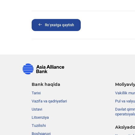
Ro’yxatga qaytish
Bank haqida
Moliyaviy
Tarixi
Vakillik mu
Vazifa va qadriyatlari
Pul va valyu
Ustavi
Davlat qimm
operatsiyal
Litsenziya
Tuzilishi
Aksiyado
Boshqaruvi