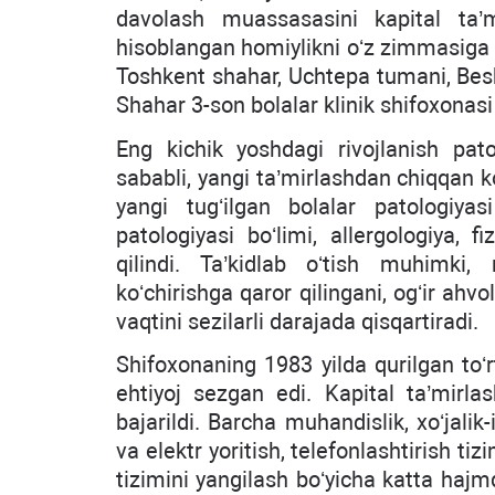
davolash muassasasini kapital ta’mi
hisoblangan homiylikni oʻz zimmasiga 
Toshkent shahar, Uchtepa tumani, Besh
Shahar 3-son bolalar klinik shifoxonasi
Eng kichik yoshdagi rivojlanish pato
sababli, yangi ta’mirlashdan chiqqan k
yangi tugʻilgan bolalar patologiyas
patologiyasi boʻlimi, allergologiya, f
qilindi. Ta’kidlab oʻtish muhimki,
koʻchirishga qaror qilingani, ogʻir ahv
vaqtini sezilarli darajada qisqartiradi.
Shifoxonaning 1983 yilda qurilgan toʻr
ehtiyoj sezgan edi. Kapital ta’mirla
bajarildi. Barcha muhandislik, xoʻjalik-
va elektr yoritish, telefonlashtirish ti
tizimini yangilash boʻyicha katta hajm