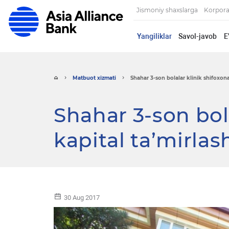
Jismoniy shaxslarga
Korpora
Yangiliklar
Savol-javob
E
Matbuot xizmati
Shahar 3-son bolalar klinik shifoxonas
Shahar 3-son bola
kapital ta’mirlas
30 Aug 2017