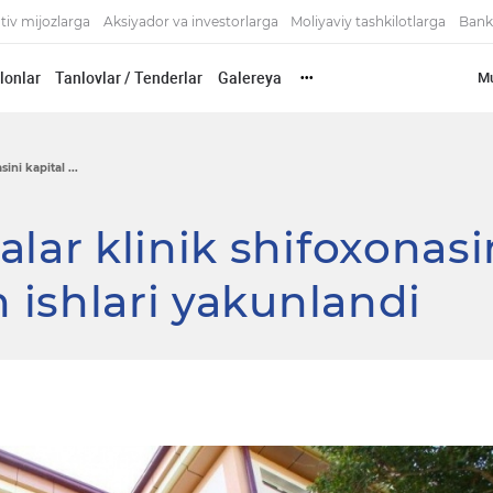
tiv mijozlarga
Aksiyador va investorlarga
Moliyaviy tashkilotlarga
Bank
'lonlar
Tanlovlar / Tenderlar
Galereya
Mu
•••
ini kapital ...
lar klinik shifoxonasi
h ishlari yakunlandi