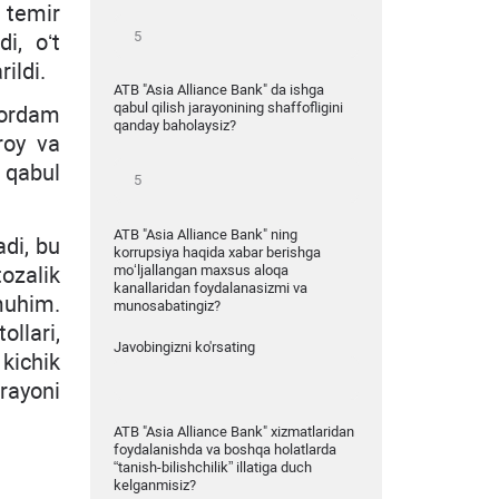
n temir
i, oʻt
ildi.
ATB "Asia Alliance Bank" da ishga
qabul qilish jarayonining shaffofligini
yordam
qanday baholaysiz?
roy va
i qabul
ATB "Asia Alliance Bank" ning
adi, bu
korrupsiya haqida xabar berishga
mo‘ljallangan maxsus aloqa
ozalik
kanallaridan foydalanasizmi va
muhim.
munosabatingiz?
llari,
Javobingizni ko'rsating
kichik
arayoni
ATB "Asia Alliance Bank" xizmatlaridan
foydalanishda va boshqa holatlarda
“tanish-bilishchilik” illatiga duch
kelganmisiz?