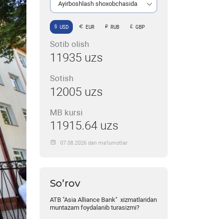
Ayirboshlash shoxobchasida
USD
EUR
RUB
GBP
Sotib olish
11935 uzs
Sotish
12005 uzs
MB kursi
11915.64 uzs
07.08.2026 dan ma’lumotlar
So’rov
ATB "Asia Alliance Bank" xizmatlaridan
muntazam foydalanib turasizmi?