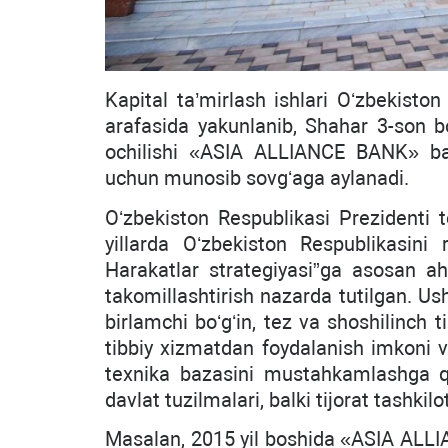
Kapital ta’mirlash ishlari Oʻzbekiston
arafasida yakunlanib, Shahar 3-son bo
ochilishi «ASIA ALLIANCE BANK» ban
uchun munosib sovgʻaga aylanadi.
Oʻzbekiston Respublikasi Prezidenti 
yillarda Oʻzbekiston Respublikasini r
Harakatlar strategiyasi”ga asosan aho
takomillashtirish nazarda tutilgan. Us
birlamchi boʻgʻin, tez va shoshilinch t
tibbiy xizmatdan foydalanish imkoni v
texnika bazasini mustahkamlashga qar
davlat tuzilmalari, balki tijorat tashkil
Masalan, 2015 yil boshida «ASIA ALLI