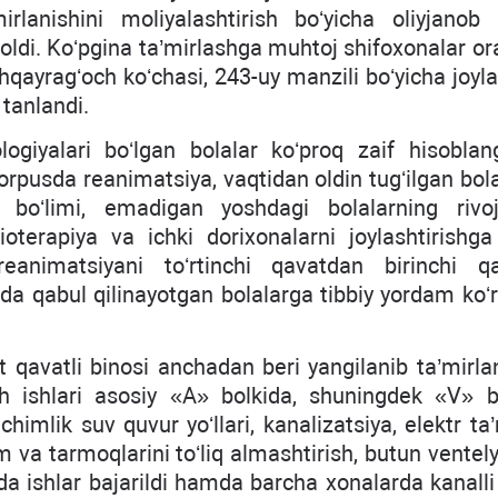
rlanishini moliyalashtirish boʻyicha oliyjanob 
oldi. Koʻpgina ta’mirlashga muhtoj shifoxonalar or
qayragʻoch koʻchasi, 243-uy manzili boʻyicha joyl
 tanlandi.
logiyalari boʻlgan bolalar koʻproq zaif hisoblang
orpusda reanimatsiya, vaqtidan oldin tugʻilgan bol
i boʻlimi, emadigan yoshdagi bolalarning rivoj
izioterapiya va ichki dorixonalarni joylashtirishg
 reanimatsiyani toʻrtinchi qavatdan birinchi q
olda qabul qilinayotgan bolalarga tibbiy yordam koʻ
t qavatli binosi anchadan beri yangilanib ta’mirla
sh ishlari asosiy «A» bolkida, shuningdek «V» b
ichimlik suv quvur yoʻllari, kanalizatsiya, elektr ta
zim va tarmoqlarini toʻliq almashtirish, butun ventel
da ishlar bajarildi hamda barcha xonalarda kanalli