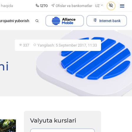
1270
Ofislar va bankomatlar
 haqida
UZ
rojaatni yuborish
Internet-bank
337
Yangilash: 5 September 2017, 11:33
ni
Valyuta kurslari