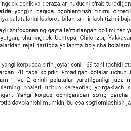
uningdek eshik va derazalar, hududni oʻrab turadiga
atda yongʻin haqida ogohlantirish tizimi oʻrnatild
iya palatalarini kislorod bilan ta’minlash tizimi bajar
yli shifoxonaning qayta ta’mirlangan boʻlimi tez 
nayotgan, shuningdek Uchtepa, Chilonzor, Yakkasa
kalaridan rejali tartibda yoʻlanma boʻyicha bolalarn
yangi korpusda oʻrin-joylar soni 169 tani tashkil et
ardan 70 taga koʻpdir. Emadigan bolalar uchun t
m 1 va 2 oʻrinli palatalar yaratilganligi juda 
larning onalari uchun karavotlar, yoʻrgaklash sto
langan. Yangi korpus ochilganidan soʻng barcha 
 yotib davolanishi mumkin, bu esa sogʻlomlashish j