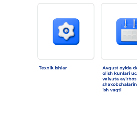
Texnik ishlar
Avgust oyida 
olish kunlari u
valyuta ayirbo
shaxobchalarin
ish vaqti