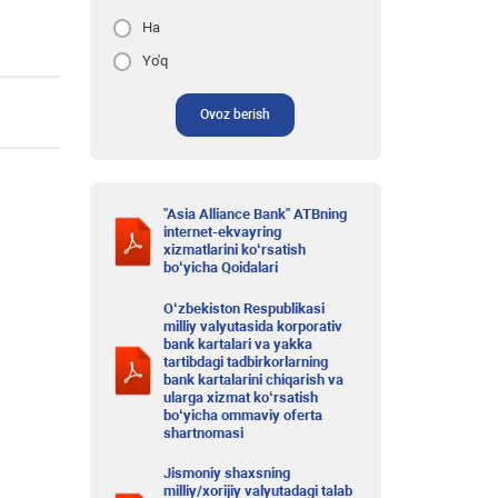
Ha
Yo'q
Ovoz berish
"Asia Alliance Bank" ATBning
internet-ekvayring
xizmatlarini ko‘rsatish
bo‘yicha Qoidalari
O‘zbekiston Respublikasi
milliy valyutasida korporativ
bank kartalari va yakka
tartibdagi tadbirkorlarning
bank kartalarini chiqarish va
ularga xizmat ko‘rsatish
bo‘yicha ommaviy oferta
shartnomasi
Jismoniy shaxsning
milliy/xorijiy valyutadagi talab