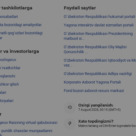
 tashkilotlarga
Foydali saytlar
nosabatlari
O`zbekiston Respublikasi hukumat portali
ta bozoridagi amaliyotlar
Yagona interaktiv davlat xizmatlari portali
atli qog‘ozlari bozoridagi
O`zbekiston Respublikasi Prezidentining
ar
matbuot xi...
Oʼzbekiston Respublikasi Oliy Majlisi
r va investorlarga
Qonunchilik ...
boshqaruv
O'zbekiston Respublikasi Iqtisodiyot va Mo
vaz...
o`rsatkichlar
O'zbekiston Respublikasi Adliya vazirligi
ojlanishi
Korporativ Axborot Yagona Portali
shkor qilish
Fond bozori axborot-resurs markazi
lari
siyalari
Oxirgi yangilanish:
7 August 2026, 00:15 (GMT+5)
r
Xato topdingizmi?
ruv Raisining virtual qabulxonasi
Matnni tanlang va Ctrl+Enter tugmalarini b
 yuridik shaxslar murojaatlarini
sh