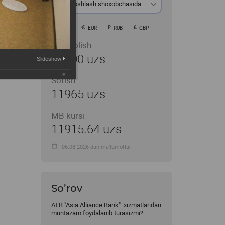
Ayirboshlash shoxobchasida
USD
EUR
RUB
GBP
Sotib olish
11900 uzs
Slideshow:
Sotish
11965 uzs
MB kursi
11915.64 uzs
06.08.2026 dan ma’lumotlar
So’rov
ATB "Asia Alliance Bank" xizmatlaridan
muntazam foydalanib turasizmi?