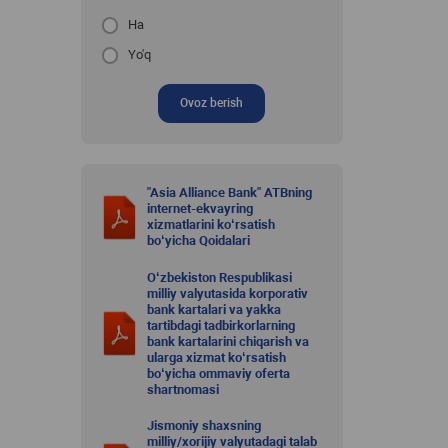
Ha
Yo'q
Ovoz berish
"Asia Alliance Bank" ATBning
internet-ekvayring
xizmatlarini ko‘rsatish
bo‘yicha Qoidalari
O‘zbekiston Respublikasi
milliy valyutasida korporativ
bank kartalari va yakka
tartibdagi tadbirkorlarning
bank kartalarini chiqarish va
ularga xizmat ko‘rsatish
bo‘yicha ommaviy oferta
shartnomasi
Jismoniy shaxsning
milliy/xorijiy valyutadagi talab