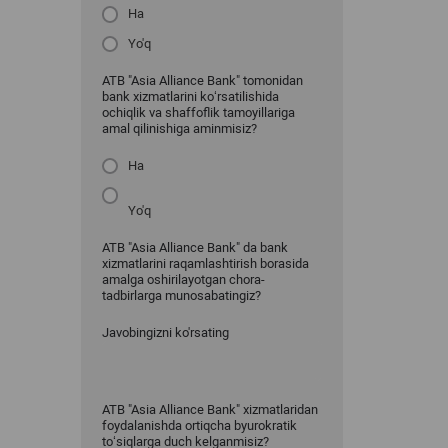
Ha
Yo'q
ATB "Asia Alliance Bank" tomonidan
bank xizmatlarini ko‘rsatilishida
ochiqlik va shaffoflik tamoyillariga
amal qilinishiga aminmisiz?
Ha
Yo'q
ATB "Asia Alliance Bank" da bank
xizmatlarini raqamlashtirish borasida
amalga oshirilayotgan chora-
tadbirlarga munosabatingiz?
Javobingizni ko'rsating
ATB "Asia Alliance Bank" xizmatlaridan
foydalanishda ortiqcha byurokratik
to‘siqlarga duch kelganmisiz?