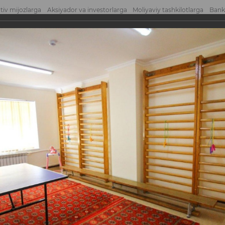
tiv mijozlarga
Aksiyador va investorlarga
Moliyaviy tashkilotlarga
Bank
atni yuborish
Mu
on bolalar klinik shifoxonasini kapital ...
lar klinik shifoxonasi
h ishlari yakunlandi
shlari yakunlandi
banki Toshkent shahrida davolash muassasasini kapital ta’mirlanishini moliyala
ga oldi. Koʻpgina ta’mirlashga muhtoj shifoxonalar orasidan Toshkent shahar, U