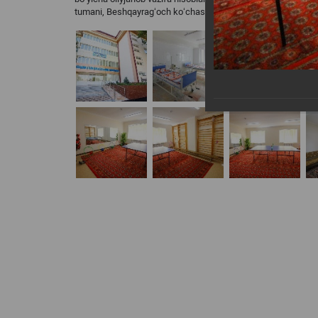
tumani, Beshqayragʻoch koʻchasi, 243-uy manzili boʻyicha joy