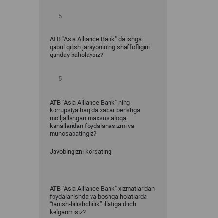
ATB "Asia Alliance Bank" da ishga
qabul qilish jarayonining shaffofligini
qanday baholaysiz?
ATB "Asia Alliance Bank" ning
korrupsiya haqida xabar berishga
mo‘ljallangan maxsus aloqa
kanallaridan foydalanasizmi va
munosabatingiz?
Javobingizni ko'rsating
ATB "Asia Alliance Bank" xizmatlaridan
foydalanishda va boshqa holatlarda
“tanish-bilishchilik” illatiga duch
kelganmisiz?