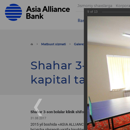
Jismoniy shaxslarga
Korpora
9
of
13
Rasmlar
Videolar
Muroja
Matbuot xizmati
Galereya
Rasmlar
Shahar 3-s
Shahar 3-son bola
kapital ta’mirlas
Shahar 3-son bolalar klinik shifoxonasini kapital ta’mirlash i
31.08.2017
2015 yil boshida «ASIA ALLIANCE BANK» aksiyadorlik tijorat 
boʻyicha oliyjanob vazifa hisoblangan homiylikni oʻz zimmasi