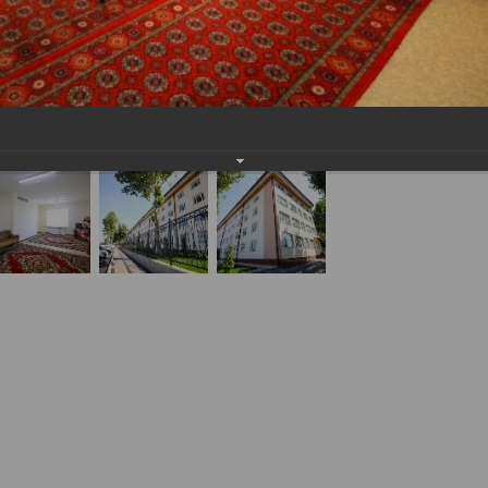
lashgan Shahar 3-son bolalar klinik shifoxonasi tanlandi.