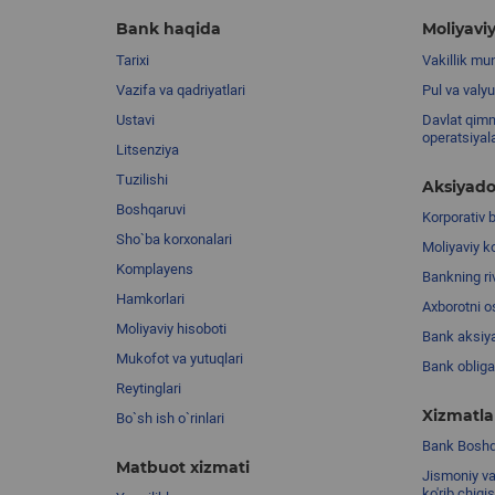
Bank haqida
Moliyaviy
Tarixi
Vakillik mu
Vazifa va qadriyatlari
Pul va valyu
Ustavi
Davlat qimm
operatsiyal
Litsenziya
Tuzilishi
Aksiyado
Boshqaruvi
Korporativ 
Sho`ba korxonalari
Moliyaviy k
Komplayens
Bankning riv
Hamkorlari
Axborotni o
Moliyaviy hisoboti
Bank aksiya
Mukofot va yutuqlari
Bank obligat
Reytinglari
Xizmatla
Bo`sh ish o`rinlari
Bank Boshqa
Matbuot xizmati
Jismoniy va
ko'rib chiqi