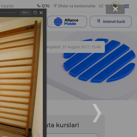
1270
Ofislar va bankomatlar
 haqida
UZ
slider
rojaatni yuborish
Internet-bank
238
Yangilash: 31 August 2017, 15:49
ni
Valyuta kurslari
shtirish
chtepa