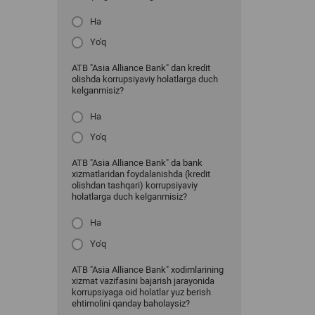
Ha
Yo'q
ATB "Asia Alliance Bank" dan kredit
olishda korrupsiyaviy holatlarga duch
kelganmisiz?
Ha
Yo'q
ATB "Asia Alliance Bank" da bank
xizmatlaridan foydalanishda (kredit
olishdan tashqari) korrupsiyaviy
holatlarga duch kelganmisiz?
Ha
Yo'q
ATB "Asia Alliance Bank" xodimlarining
xizmat vazifasini bajarish jarayonida
korrupsiyaga oid holatlar yuz berish
ehtimolini qanday baholaysiz?