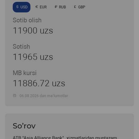
USD
EUR
RUB
GBP
Sotib olish
11900 uzs
Sotish
11965 uzs
MB kursi
11886.72 uzs
06.08.2026 dan ma’lumotlar
So’rov
ATB "Asia Alliance Bank" xizmatlaridan muntazam