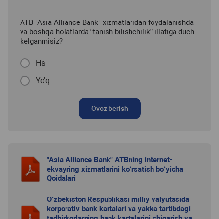
ATB "Asia Alliance Bank" xizmatlaridan foydalanishda
va boshqa holatlarda “tanish-bilishchilik” illatiga duch
kelganmisiz?
Ha
Yo'q
Ovoz berish
"Asia Alliance Bank" ATBning internet-
ekvayring xizmatlarini ko‘rsatish bo‘yicha
Qoidalari
O‘zbekiston Respublikasi milliy valyutasida
korporativ bank kartalari va yakka tartibdagi
tadbirkorlarning bank kartalarini chiqarish va