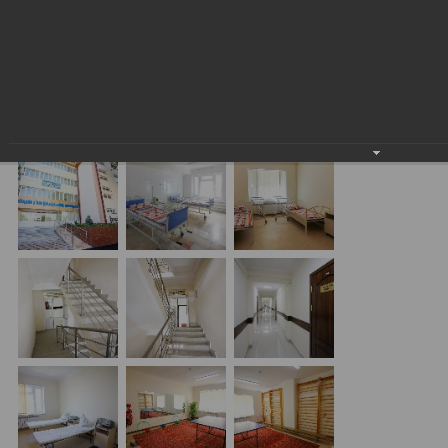
kapital ta’mirlanishini moliyalashtirish boʻyicha oliyjanob
vazifa hisoblangan homiylikni oʻz zimmasiga oldi.
Koʻpgina ta’mirlashga muhtoj shifoxonalar orasidan
Toshkent shahar, Uchtepa tumani, Beshqayragʻoch
koʻchasi, 243-uy manzili boʻyicha joylashgan Shahar 3-son
bolalar klinik shifoxonasi tanlandi.