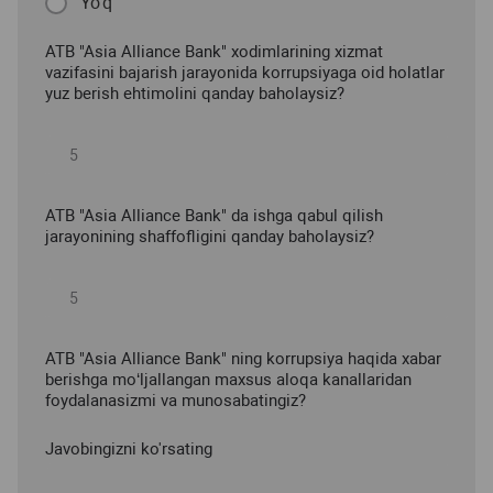
Yo'q
ATB "Asia Alliance Bank" xodimlarining xizmat
vazifasini bajarish jarayonida korrupsiyaga oid holatlar
yuz berish ehtimolini qanday baholaysiz?
ATB "Asia Alliance Bank" da ishga qabul qilish
jarayonining shaffofligini qanday baholaysiz?
ATB "Asia Alliance Bank" ning korrupsiya haqida xabar
berishga mo‘ljallangan maxsus aloqa kanallaridan
foydalanasizmi va munosabatingiz?
Javobingizni ko'rsating