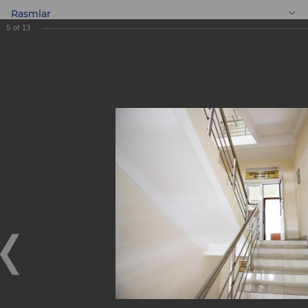
Rasmlar
5
of
13
UZ
Shahar 3-son bolalar
klinik shifoxonasini
kapital ta’mirlash
ishlari yakunlandi
Shahar 3-son bolalar klinik shifoxonasini kapital
ta’mirlash ishlari yakunlandi
31.08.2017
2015 yil boshida «ASIA ALLIANCE BANK» aksiyadorlik
tijorat banki Toshkent shahrida davolash muassasasini