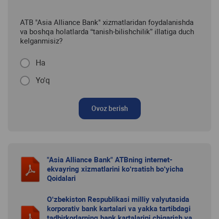
ATB "Asia Alliance Bank" xizmatlaridan foydalanishda
va boshqa holatlarda “tanish-bilishchilik” illatiga duch
kelganmisiz?
Ha
Yo'q
Ovoz berish
"Asia Alliance Bank" ATBning internet-
ekvayring xizmatlarini ko‘rsatish bo‘yicha
Qoidalari
O‘zbekiston Respublikasi milliy valyutasida
korporativ bank kartalari va yakka tartibdagi
tadbirkorlarning bank kartalarini chiqarish va