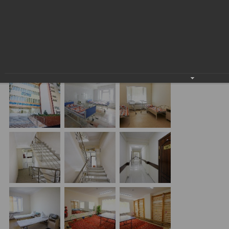
kapital ta’mirlanishini moliyalashtirish boʻyicha oliyjanob
vazifa hisoblangan homiylikni oʻz zimmasiga oldi.
Koʻpgina ta’mirlashga muhtoj shifoxonalar orasidan
Toshkent shahar, Uchtepa tumani, Beshqayragʻoch
koʻchasi, 243-uy manzili boʻyicha joylashgan Shahar 3-son
bolalar klinik shifoxonasi tanlandi.