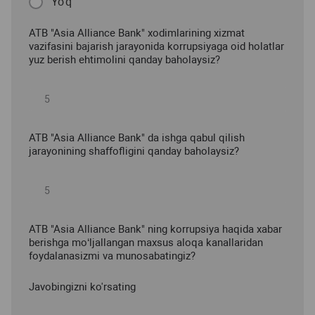
Yo'q
ATB "Asia Alliance Bank" xodimlarining xizmat
vazifasini bajarish jarayonida korrupsiyaga oid holatlar
yuz berish ehtimolini qanday baholaysiz?
ATB "Asia Alliance Bank" da ishga qabul qilish
jarayonining shaffofligini qanday baholaysiz?
ATB "Asia Alliance Bank" ning korrupsiya haqida xabar
berishga mo‘ljallangan maxsus aloqa kanallaridan
foydalanasizmi va munosabatingiz?
Javobingizni ko'rsating