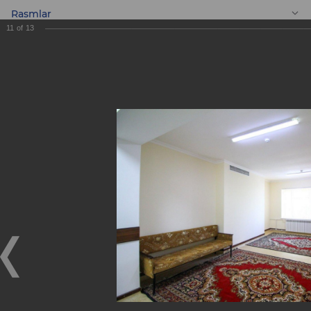
Rasmlar
11
of
13
UZ
Shahar 3-son bolalar
klinik shifoxonasini
kapital ta’mirlash
ishlari yakunlandi
Shahar 3-son bolalar klinik shifoxonasini kapital
ta’mirlash ishlari yakunlandi
31.08.2017
2015 yil boshida «ASIA ALLIANCE BANK» aksiyadorlik
tijorat banki Toshkent shahrida davolash muassasasini