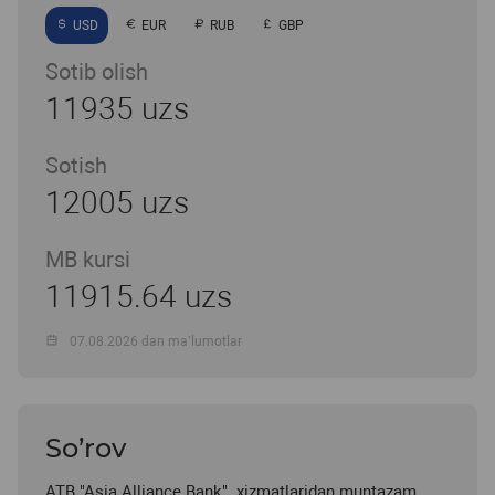
USD
EUR
RUB
GBP
Sotib olish
11935 uzs
Sotish
12005 uzs
MB kursi
11915.64 uzs
07.08.2026 dan ma’lumotlar
So’rov
ATB "Asia Alliance Bank" xizmatlaridan muntazam