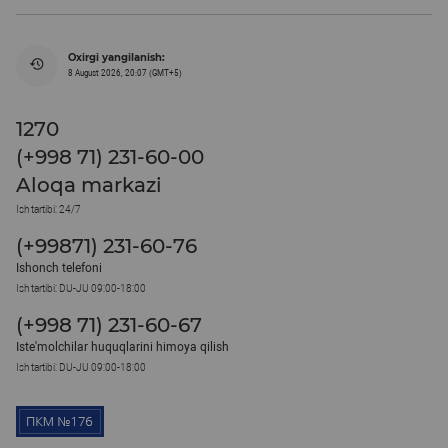
Oxirgi yangilanish:
8 August 2026, 20:07 (GMT+5)
1270
(+998 71) 231-60-00
Aloqa markazi
Ish tartibi: 24/7
(+99871) 231-60-76
Ishonch telefoni
Ish tartibi: DU-JU 09:00-18:00
(+998 71) 231-60-67
Iste'molchilar huquqlarini himoya qilish
Ish tartibi: DU-JU 09:00-18:00