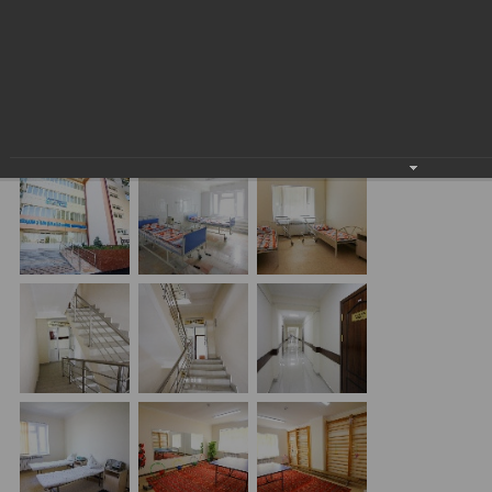
kapital ta’mirlanishini moliyalashtirish boʻyicha oliyjanob
vazifa hisoblangan homiylikni oʻz zimmasiga oldi.
Koʻpgina ta’mirlashga muhtoj shifoxonalar orasidan
Toshkent shahar, Uchtepa tumani, Beshqayragʻoch
koʻchasi, 243-uy manzili boʻyicha joylashgan Shahar 3-son
bolalar klinik shifoxonasi tanlandi.