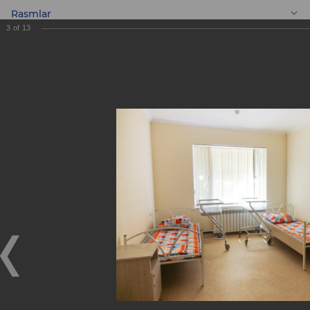
Rasmlar
3
of
13
UZ
Shahar 3-son bolalar
klinik shifoxonasini
kapital ta’mirlash
ishlari yakunlandi
Shahar 3-son bolalar klinik shifoxonasini kapital
ta’mirlash ishlari yakunlandi
31.08.2017
2015 yil boshida «ASIA ALLIANCE BANK» aksiyadorlik
tijorat banki Toshkent shahrida davolash muassasasini