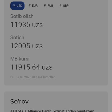
USD
EUR
RUB
GBP
Sotib olish
11935 uzs
Sotish
12005 uzs
MB kursi
11915.64 uzs
07.08.2026 dan ma’lumotlar
So’rov
ATB "Asia Alliance Bank" xizmatlaridan muntazam