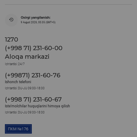
Oxirgi yangilanish:
9 August 2026, 00:35 (GMT+5)
1270
(+998 71) 231-60-00
Aloqa markazi
Ish tartibi: 24/7
(+99871) 231-60-76
Ishonch telefoni
Ish tartibi: DU-JU 09:00-18:00
(+998 71) 231-60-67
Iste'molchilar huquqlarini himoya qilish
Ish tartibi: DU-JU 09:00-18:00