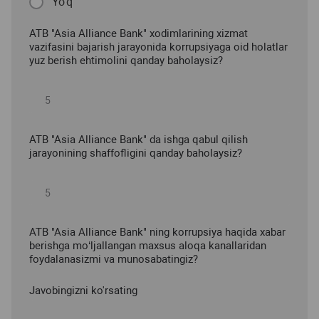
Yo'q
ATB "Asia Alliance Bank" xodimlarining xizmat
vazifasini bajarish jarayonida korrupsiyaga oid holatlar
yuz berish ehtimolini qanday baholaysiz?
ATB "Asia Alliance Bank" da ishga qabul qilish
jarayonining shaffofligini qanday baholaysiz?
ATB "Asia Alliance Bank" ning korrupsiya haqida xabar
berishga mo‘ljallangan maxsus aloqa kanallaridan
foydalanasizmi va munosabatingiz?
Javobingizni ko'rsating