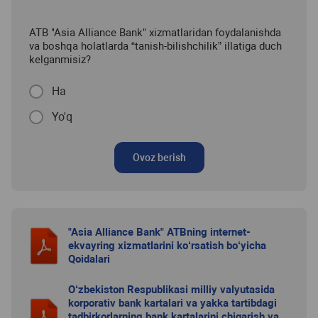
ATB "Asia Alliance Bank" xizmatlaridan foydalanishda
va boshqa holatlarda “tanish-bilishchilik” illatiga duch
kelganmisiz?
Ha
Yo'q
Ovoz berish
"Asia Alliance Bank" ATBning internet-
ekvayring xizmatlarini ko‘rsatish bo‘yicha
Qoidalari
O‘zbekiston Respublikasi milliy valyutasida
korporativ bank kartalari va yakka tartibdagi
tadbirkorlarning bank kartalarini chiqarish va