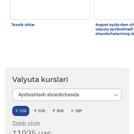
Texnik ishlar
Avgust oyida dam ol
valyuta ayirboshlash
shaxobchalarining is
Valyuta kurslari
Ayirboshlash shoxobchasida
USD
EUR
RUB
GBP
Sotib olish
11935 uzs