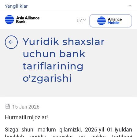
Yangiliklar
UZ
Yuridik shaxslar
uchun bank
tariflarining
o'zgarishi
15 Jun 2026
Hurmatli mijozlar!
Sizga shuni ma’lum qilamizki, 2026-yil 01-iyuldan
boshlab yuridik shaxslar va yakka tartibagi