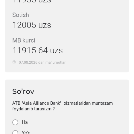
Sotish
12005 uzs
MB kursi
11915.64 uzs
07.08.2026 dan ma’lumotlar
So’rov
ATB "Asia Alliance Bank" xizmatlaridan muntazam
foydalanib turasizmi?
Ha
Yo'q