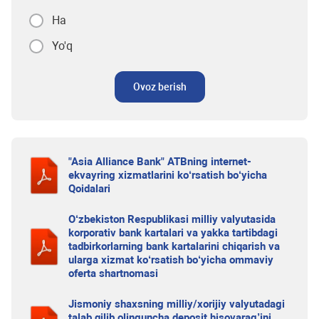
Ha
Yo'q
Ovoz berish
"Asia Alliance Bank" ATBning internet-
ekvayring xizmatlarini ko‘rsatish bo‘yicha
Qoidalari
O‘zbekiston Respublikasi milliy valyutasida
korporativ bank kartalari va yakka tartibdagi
tadbirkorlarning bank kartalarini chiqarish va
ularga xizmat ko‘rsatish bo‘yicha ommaviy
oferta shartnomasi
Jismoniy shaxsning milliy/xorijiy valyutadagi
talab qilib olinguncha deposit hisovarag’ini