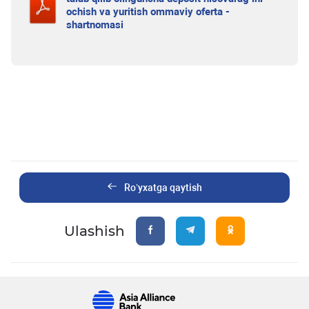
ochish va yuritish ommaviy oferta -
shartnomasi
Ro’yxatga qaytish
Ulashish