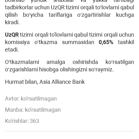
tadbirkorlar uchun UzQR tizimi orqali to‘lovlarni qabul
qilish bo‘yicha tariflariga o‘zgartirishlar kuchga
kiradi.
UzQR
tizimi orqali to'lovlarni qabul tizimi orqali uchun
komissiya o‘tkazma summasidan
0,65%
tashkil
etadi.
O‘tkazmalarni amalga oshirishda ko‘rsatilgan
o‘zgarishlarni hisobga olishingizni so‘raymiz.
Hurmat bilan, Asia Alliance Bank
Avtor:
ko'rsatilmagan
Manba: ko'rsatilmagan
Ko'rishlar: 363