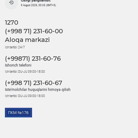
Oxirgi yangilanish:
9 August 2026, 00:35 (GMT+5)
1270
(+998 71) 231-60-00
Aloqa markazi
Ish tartibi: 24/7
(+99871) 231-60-76
Ishonch telefoni
Ish tartibi: DU-JU 09:00-18:00
(+998 71) 231-60-67
Iste'molchilar huquqlarini himoya qilish
Ish tartibi: DU-JU 09:00-18:00