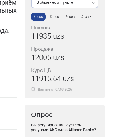
 приём
В обменном пункте
льных
USD
EUR
RUB
GBP
Покупка
ода.
11935 uzs
Продажа
12005 uzs
Курс ЦБ
11915.64 uzs
Данные от 07.08.2026
Опрос
Вы регулярно пользуетесь
услугами АКБ «Asia Alliance Bank»?