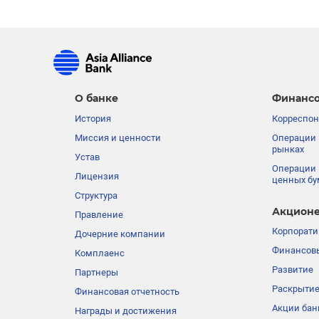
О банке
Финансо
История
Корреспон
Миссия и ценности
Операции 
рынках
Устав
Операции 
Лицензия
ценных бу
Структура
Акционе
Правление
Корпорати
Дочерние компании
Финансовы
Комплаенс
Развитие
Партнеры
Раскрыти
Финансовая отчетность
Акции бан
Награды и достижения