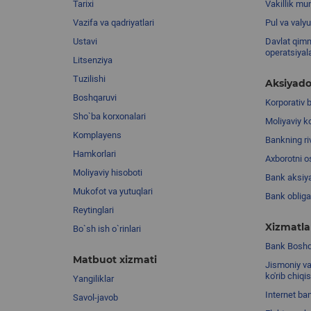
Tarixi
Vakillik mu
Vazifa va qadriyatlari
Pul va valyu
Ustavi
Davlat qimm
operatsiyal
Litsenziya
Tuzilishi
Aksiyado
Boshqaruvi
Korporativ 
Sho`ba korxonalari
Moliyaviy k
Komplayens
Bankning riv
Hamkorlari
Axborotni o
Moliyaviy hisoboti
Bank aksiya
Mukofot va yutuqlari
Bank obligat
Reytinglari
Xizmatla
Bo`sh ish o`rinlari
Bank Boshqa
Matbuot xizmati
Jismoniy va
ko'rib chiqi
Yangiliklar
Internet ba
Savol-javob