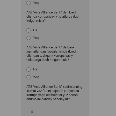
Yo'q
ATB "Asia Alliance Bank" dan kredit
olishda korrupsiyaviy holatlarga duch
kelganmisiz?
Ha
Yo'q
ATB "Asia Alliance Bank" da bank
xizmatlaridan foydalanishda (kredit
olishdan tashqari) korrupsiyaviy
holatlarga duch kelganmisiz?
Ha
Yo'q
ATB "Asia Alliance Bank" xodimlarining
xizmat vazifasini bajarish jarayonida
korrupsiyaga oid holatlar yuz berish
ehtimolini qanday baholaysiz?