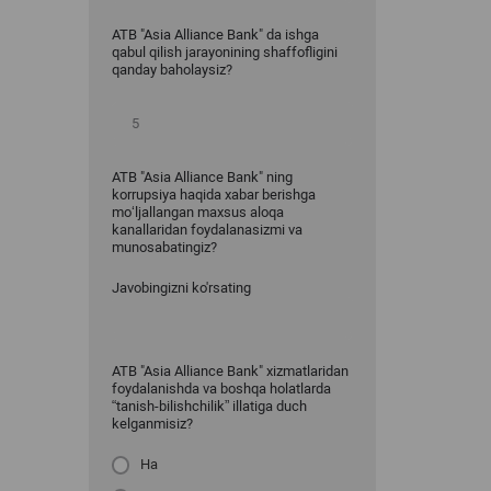
ATB "Asia Alliance Bank" da ishga
qabul qilish jarayonining shaffofligini
qanday baholaysiz?
ATB "Asia Alliance Bank" ning
korrupsiya haqida xabar berishga
mo‘ljallangan maxsus aloqa
kanallaridan foydalanasizmi va
munosabatingiz?
Javobingizni ko'rsating
ATB "Asia Alliance Bank" xizmatlaridan
foydalanishda va boshqa holatlarda
“tanish-bilishchilik” illatiga duch
kelganmisiz?
Ha