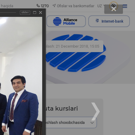
1270
Ofislar va bankomatlar
 haqida
UZ
slider
rojaatni yuborish
Internet-bank
248
Yangilash: 21 December 2018, 15:05
Valyuta kurslari
Ayirboshlash shoxobchasida