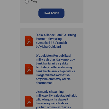
Yo'q
Ovoz berish
"Asia Alliance Bank" ATBning
internet-ekvayring
xizmatlarini ko‘rsatish
bo‘yicha Qoidalari
O‘zbekiston Respublikasi
milliy valyutasida korporativ
bank kartalari va yakka
tartibdagi tadbirkorlarning
bank kartalarini chiqarish va
ularga xizmat ko‘rsatish
bo‘yicha ommaviy oferta
shartnomasi
Jismoniy shaxsning
milliy/xorijiy valyutadagi talab
qilib olinguncha deposit
hisovarag’ini ochish va
yuritish ommaviy oferta -