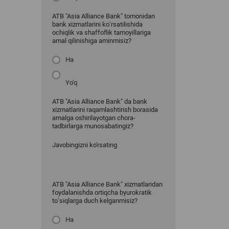
ATB "Asia Alliance Bank" tomonidan
bank xizmatlarini ko‘rsatilishida
ochiqlik va shaffoflik tamoyillariga
amal qilinishiga aminmisiz?
Ha
Yo'q
ATB "Asia Alliance Bank" da bank
xizmatlarini raqamlashtirish borasida
amalga oshirilayotgan chora-
tadbirlarga munosabatingiz?
Javobingizni ko'rsating
ATB "Asia Alliance Bank" xizmatlaridan
foydalanishda ortiqcha byurokratik
to‘siqlarga duch kelganmisiz?
Ha