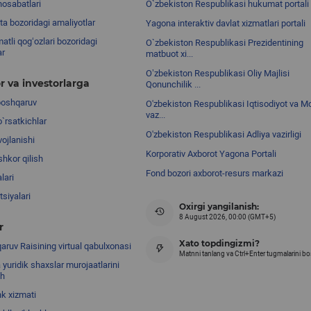
nosabatlari
O`zbekiston Respublikasi hukumat portali
ta bozoridagi amaliyotlar
Yagona interaktiv davlat xizmatlari portali
atli qog‘ozlari bozoridagi
O`zbekiston Respublikasi Prezidentining
ar
matbuot xi...
Oʼzbekiston Respublikasi Oliy Majlisi
r va investorlarga
Qonunchilik ...
boshqaruv
O'zbekiston Respublikasi Iqtisodiyot va Mo
vaz...
o`rsatkichlar
O'zbekiston Respublikasi Adliya vazirligi
ojlanishi
Korporativ Axborot Yagona Portali
shkor qilish
Fond bozori axborot-resurs markazi
lari
siyalari
Oxirgi yangilanish:
8 August 2026, 00:00 (GMT+5)
r
Xato topdingizmi?
ruv Raisining virtual qabulxonasi
Matnni tanlang va Ctrl+Enter tugmalarini b
 yuridik shaxslar murojaatlarini
sh
nk xizmati