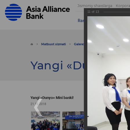
Jismoniy shaxslarga
Korpora
11
of
13
Rasmlar
Videolar
Muroja
Matbuot xizmati
Galereya
Rasmlar
Yangi «Du
Yangi «Dunyo» Mi
Yangi «Dunyo» Mini banki!
21.12.2018