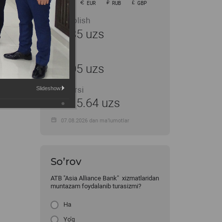
USD
EUR
RUB
GBP
Sotib olish
11935 uzs
Sotish
12005 uzs
MB kursi
Slideshow:
11915.64 uzs
07.08.2026 dan ma’lumotlar
So’rov
ATB "Asia Alliance Bank" xizmatlaridan
muntazam foydalanib turasizmi?
Ha
Yo'q