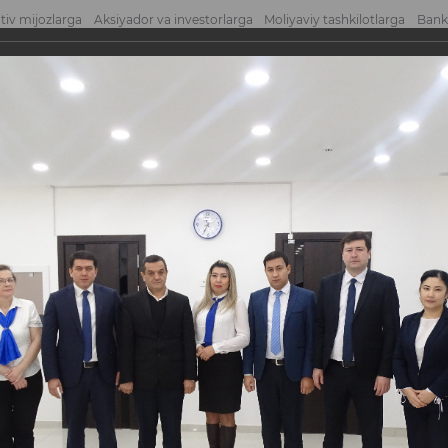
tiv mijozlarga
Aksiyador va investorlarga
Moliyaviy tashkilotlarga
Bank
atni yuborish
Mu
nyo» Mini banki!
ni banki!