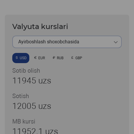
Valyuta kurslari
Ayirboshlash shoxobchasida
USD
EUR
RUB
GBP
Sotib olish
11945 uzs
Sotish
12005 uzs
MB kursi
11952.1 uzs