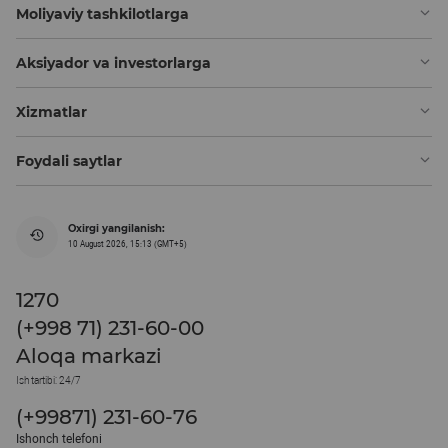
Moliyaviy tashkilotlarga
Aksiyador va investorlarga
Xizmatlar
Foydali saytlar
Oxirgi yangilanish:
10 August 2026, 15:13 (GMT+5)
1270
(+998 71) 231-60-00
Aloqa markazi
Ish tartibi: 24/7
(+99871) 231-60-76
Ishonch telefoni