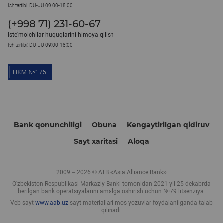
Ish tartibi: DU-JU 09:00-18:00
(+998 71) 231-60-67
Iste'molchilar huquqlarini himoya qilish
Ish tartibi: DU-JU 09:00-18:00
Bank qonunchiligi
Obuna
Kengaytirilgan qidiruv
Sayt xaritasi
Aloqa
2009 – 2026 © ATB «Asia Alliance Bank»
O'zbekiston Respublikasi Markaziy Banki tomonidan 2021 yil 25 dekabrda
berilgan bank operatsiyalarini amalga oshirish uchun №79 litsenziya.
Veb-sayt
www.aab.uz
sayt materiallari mos yozuvlar foydalanilganda talab
qilinadi.