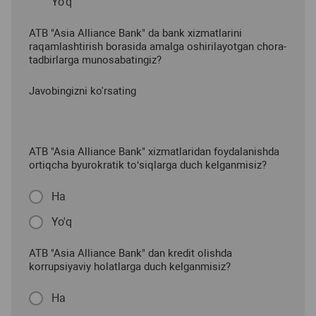
Yo'q
ATB "Asia Alliance Bank" da bank xizmatlarini
raqamlashtirish borasida amalga oshirilayotgan chora-
tadbirlarga munosabatingiz?
Javobingizni ko'rsating
ATB "Asia Alliance Bank" xizmatlaridan foydalanishda
ortiqcha byurokratik to‘siqlarga duch kelganmisiz?
Ha
Yo'q
ATB "Asia Alliance Bank" dan kredit olishda
korrupsiyaviy holatlarga duch kelganmisiz?
Ha