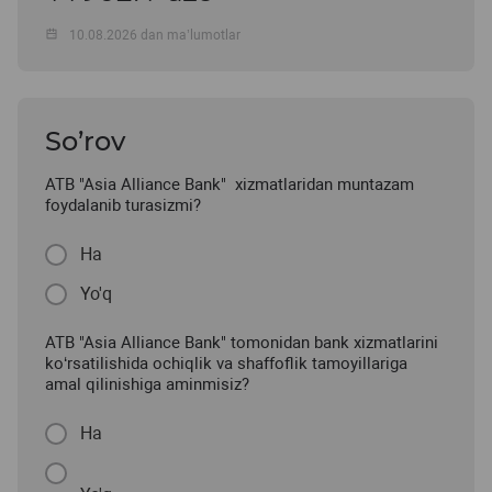
10.08.2026 dan ma’lumotlar
So’rov
ATB "Asia Alliance Bank" xizmatlaridan muntazam
foydalanib turasizmi?
Ha
Yo'q
ATB "Asia Alliance Bank" tomonidan bank xizmatlarini
ko‘rsatilishida ochiqlik va shaffoflik tamoyillariga
amal qilinishiga aminmisiz?
Ha