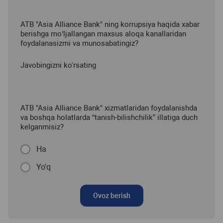
ATB "Asia Alliance Bank" ning korrupsiya haqida xabar
berishga mo‘ljallangan maxsus aloqa kanallaridan
foydalanasizmi va munosabatingiz?
Javobingizni ko'rsating
ATB "Asia Alliance Bank" xizmatlaridan foydalanishda
va boshqa holatlarda “tanish-bilishchilik” illatiga duch
kelganmisiz?
Ha
Yo'q
Ovoz berish