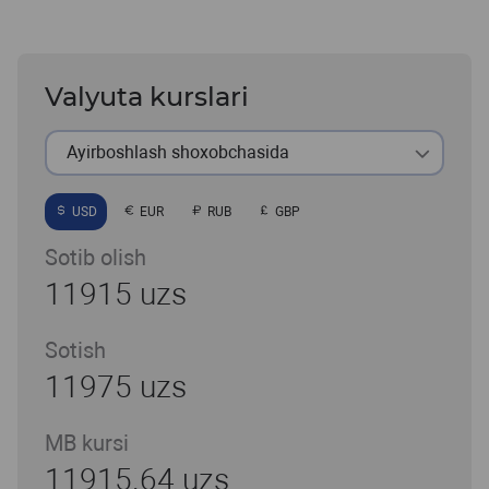
Valyuta kurslari
Ayirboshlash shoxobchasida
USD
EUR
RUB
GBP
Sotib olish
11915 uzs
Sotish
11975 uzs
MB kursi
11915.64 uzs