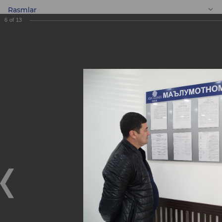
Rasmlar
6
of
13
UZ
Yangi «Dunyo» Mini
banki!
Yangi «Dunyo» Mini banki!
21.12.2018