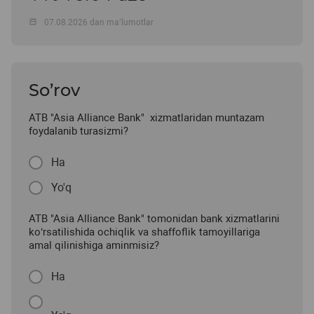
07.08.2026 dan ma’lumotlar
So’rov
ATB "Asia Alliance Bank" xizmatlaridan muntazam
foydalanib turasizmi?
Ha
Yo'q
ATB "Asia Alliance Bank" tomonidan bank xizmatlarini
ko‘rsatilishida ochiqlik va shaffoflik tamoyillariga
amal qilinishiga aminmisiz?
Ha