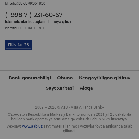
Ish tartibi: DU-JU 09:00-18:00
(+998 71) 231-60-67
Iste'molchilar huquqlarini himoya qilish
Ish tartibi: DU-JU 09:00-18:00
Bank qonunchiligi
Obuna
Kengaytirilgan qidiruv
Sayt xaritasi
Aloqa
2009 – 2026 © ATB «Asia Alliance Bank»
O'zbekiston Respublikasi Markaziy Banki tomonidan 2021 yil 25 dekabrda
berilgan bank operatsiyalarini amalga oshirish uchun №79 litsenziya.
Veb-sayt
www.aab.uz
sayt materiallari mos yozuvlar foydalanilganda talab
qilinadi.