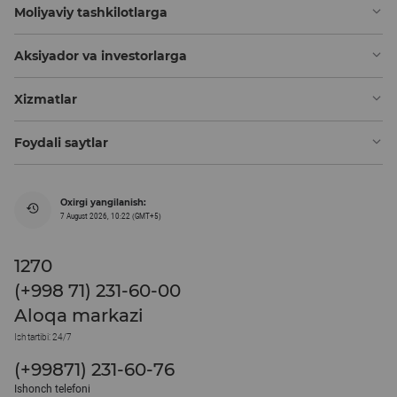
Moliyaviy tashkilotlarga
Aksiyador va investorlarga
Xizmatlar
Foydali saytlar
Oxirgi yangilanish:
7 August 2026, 10:22 (GMT+5)
1270
(+998 71) 231-60-00
Aloqa markazi
Ish tartibi: 24/7
(+99871) 231-60-76
Ishonch telefoni