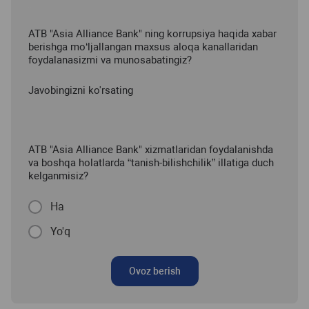
ATB "Asia Alliance Bank" ning korrupsiya haqida xabar
berishga mo‘ljallangan maxsus aloqa kanallaridan
foydalanasizmi va munosabatingiz?
Javobingizni ko'rsating
ATB "Asia Alliance Bank" xizmatlaridan foydalanishda
va boshqa holatlarda “tanish-bilishchilik” illatiga duch
kelganmisiz?
Ha
Yo'q
Ovoz berish