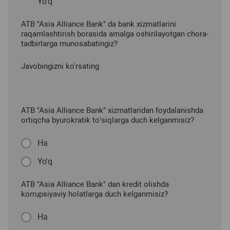
Yo'q
ATB "Asia Alliance Bank" da bank xizmatlarini
raqamlashtirish borasida amalga oshirilayotgan chora-
tadbirlarga munosabatingiz?
Javobingizni ko'rsating
ATB "Asia Alliance Bank" xizmatlaridan foydalanishda
ortiqcha byurokratik to‘siqlarga duch kelganmisiz?
Ha
Yo'q
ATB "Asia Alliance Bank" dan kredit olishda
korrupsiyaviy holatlarga duch kelganmisiz?
Ha