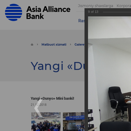
Jismoniy shaxslarga
Korpora
9
of
13
Rasmlar
Videolar
Muroja
Matbuot xizmati
Galereya
Rasmlar
Yangi «Du
Yangi «Dunyo» Mi
Yangi «Dunyo» Mini banki!
21.12.2018