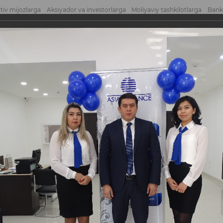
tiv mijozlarga
Aksiyador va investorlarga
Moliyaviy tashkilotlarga
Bank
atni yuborish
Mu
nyo» Mini banki!
ni banki!