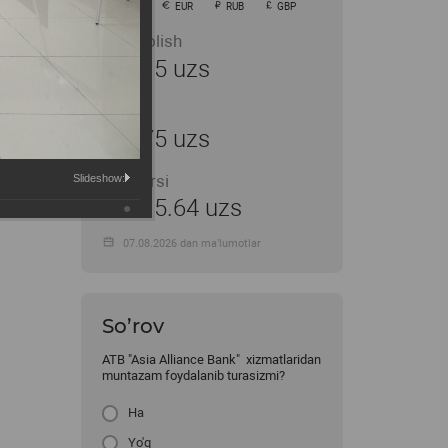
USD
EUR
RUB
GBP
Sotib olish
11915 uzs
Sotish
11975 uzs
MB kursi
Slideshow:
11915.64 uzs
07.08.2026 dan ma’lumotlar
So’rov
ATB "Asia Alliance Bank" xizmatlaridan
muntazam foydalanib turasizmi?
Ha
Yo'q