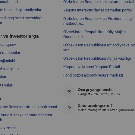
nosabatlari
O`zbekiston Respublikasi hukumat portali
ta bozoridagi amaliyotlar
Yagona interaktiv davlat xizmatlari portali
atli qog‘ozlari bozoridagi
O`zbekiston Respublikasi Prezidentining
ar
matbuot xi...
Oʼzbekiston Respublikasi Oliy Majlisi
r va investorlarga
Qonunchilik ...
boshqaruv
O'zbekiston Respublikasi Iqtisodiyot va Mo
vaz...
o`rsatkichlar
O'zbekiston Respublikasi Adliya vazirligi
ojlanishi
Korporativ Axborot Yagona Portali
shkor qilish
Fond bozori axborot-resurs markazi
lari
siyalari
Oxirgi yangilanish:
7 August 2026, 10:22 (GMT+5)
r
Xato topdingizmi?
ruv Raisining virtual qabulxonasi
Matnni tanlang va Ctrl+Enter tugmalarini b
 yuridik shaxslar murojaatlarini
sh
nk xizmati