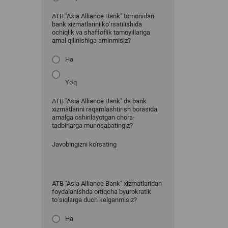
ATB "Asia Alliance Bank" tomonidan
bank xizmatlarini ko‘rsatilishida
ochiqlik va shaffoflik tamoyillariga
amal qilinishiga aminmisiz?
Ha
Yo'q
ATB "Asia Alliance Bank" da bank
xizmatlarini raqamlashtirish borasida
amalga oshirilayotgan chora-
tadbirlarga munosabatingiz?
Javobingizni ko'rsating
ATB "Asia Alliance Bank" xizmatlaridan
foydalanishda ortiqcha byurokratik
to‘siqlarga duch kelganmisiz?
Ha