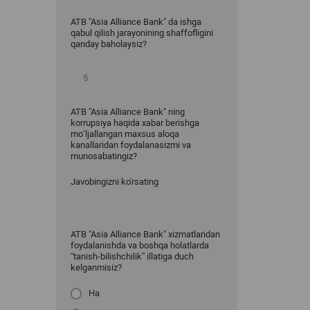
ATB "Asia Alliance Bank" da ishga
qabul qilish jarayonining shaffofligini
qanday baholaysiz?
ATB "Asia Alliance Bank" ning
korrupsiya haqida xabar berishga
mo‘ljallangan maxsus aloqa
kanallaridan foydalanasizmi va
munosabatingiz?
Javobingizni ko'rsating
ATB "Asia Alliance Bank" xizmatlaridan
foydalanishda va boshqa holatlarda
“tanish-bilishchilik” illatiga duch
kelganmisiz?
Ha