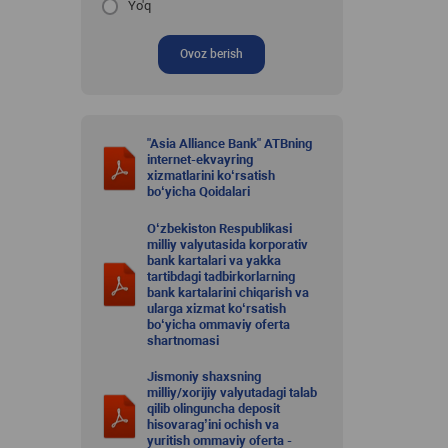
Yo'q
Ovoz berish
"Asia Alliance Bank" ATBning
internet-ekvayring
xizmatlarini ko‘rsatish
bo‘yicha Qoidalari
O‘zbekiston Respublikasi
milliy valyutasida korporativ
bank kartalari va yakka
tartibdagi tadbirkorlarning
bank kartalarini chiqarish va
ularga xizmat ko‘rsatish
bo‘yicha ommaviy oferta
shartnomasi
Jismoniy shaxsning
milliy/xorijiy valyutadagi talab
qilib olinguncha deposit
hisovarag’ini ochish va
yuritish ommaviy oferta -