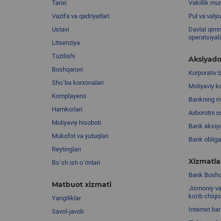
Tarixi
Vakillik mu
Vazifa va qadriyatlari
Pul va valyu
Ustavi
Davlat qimm
operatsiyal
Litsenziya
Tuzilishi
Aksiyado
Boshqaruvi
Korporativ 
Sho`ba korxonalari
Moliyaviy k
Komplayens
Bankning riv
Hamkorlari
Axborotni o
Moliyaviy hisoboti
Bank aksiya
Mukofot va yutuqlari
Bank obligat
Reytinglari
Xizmatla
Bo`sh ish o`rinlari
Bank Boshqa
Matbuot xizmati
Jismoniy va
ko'rib chiqi
Yangiliklar
Internet ba
Savol-javob