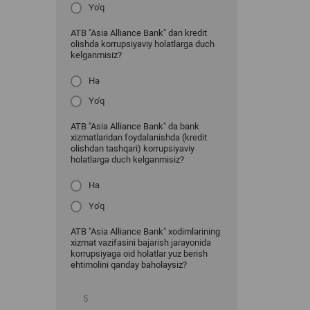
Yo'q
ATB "Asia Alliance Bank" dan kredit
olishda korrupsiyaviy holatlarga duch
kelganmisiz?
Ha
Yo'q
ATB "Asia Alliance Bank" da bank
xizmatlaridan foydalanishda (kredit
olishdan tashqari) korrupsiyaviy
holatlarga duch kelganmisiz?
Ha
Yo'q
ATB "Asia Alliance Bank" xodimlarining
xizmat vazifasini bajarish jarayonida
korrupsiyaga oid holatlar yuz berish
ehtimolini qanday baholaysiz?