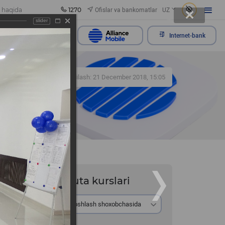
1270
Ofislar va bankomatlar
 haqida
UZ
slider
rojaatni yuborish
Internet-bank
264
Yangilash: 21 December 2018, 15:05
Valyuta kurslari
Ayirboshlash shoxobchasida