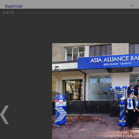
Rasmlar
2
of
13
UZ
Yangi «Dunyo» Mini
banki!
Yangi «Dunyo» Mini banki!
21.12.2018