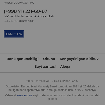
Ish tartibi: DU-JU 09:00-18:00
(+998 71) 231-60-67
Iste'molchilar huquqlarini himoya qilish
Ish tartibi: DU-JU 09:00-18:00
Bank qonunchiligi
Obuna
Kengaytirilgan qidiruv
Sayt xaritasi
Aloqa
2009 – 2026 © ATB «Asia Alliance Bank»
O'zbekiston Respublikasi Markaziy Banki tomonidan 2021 yil 25 dekabrda
berilgan bank operatsiyalarini amalga oshirish uchun №79 litsenziya.
Veb-sayt
www.aab.uz
sayt materiallari mos yozuvlar foydalanilganda talab
qilinadi.