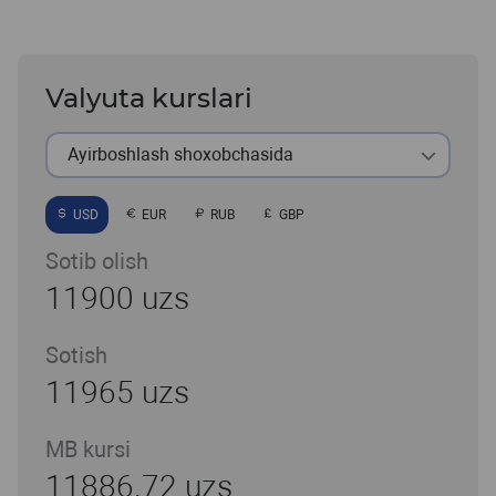
Valyuta kurslari
Ayirboshlash shoxobchasida
USD
EUR
RUB
GBP
Sotib olish
11900 uzs
Sotish
11965 uzs
MB kursi
11886.72 uzs