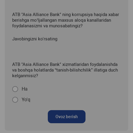
ATB "Asia Alliance Bank" ning korrupsiya haqida xabar
berishga mo‘ljallangan maxsus aloqa kanallaridan
foydalanasizmi va munosabatingiz?
Javobingizni ko'rsating
ATB "Asia Alliance Bank" xizmatlaridan foydalanishda
va boshqa holatlarda “tanish-bilishchilik” illatiga duch
kelganmisiz?
Ha
Yo'q
Ovoz berish