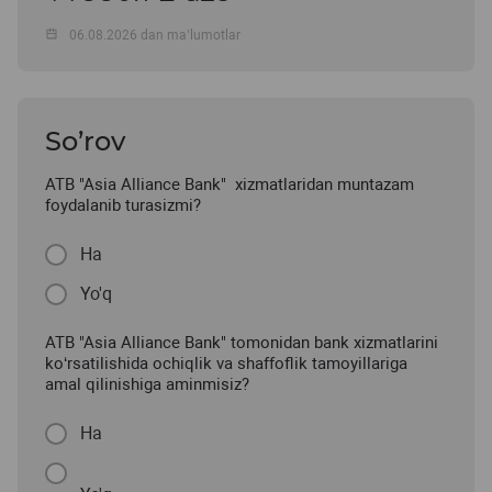
06.08.2026 dan ma’lumotlar
So’rov
ATB "Asia Alliance Bank" xizmatlaridan muntazam
foydalanib turasizmi?
Ha
Yo'q
ATB "Asia Alliance Bank" tomonidan bank xizmatlarini
ko‘rsatilishida ochiqlik va shaffoflik tamoyillariga
amal qilinishiga aminmisiz?
Ha