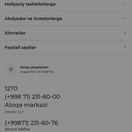
Moliyaviy tashkilotlarga
Aksiyador va investorlarga
Xizmatlar
Foydali saytlar
Oxirgi yangilanish:
6 August 2026, 18:18 (GMT+5)
1270
(+998 71) 231-60-00
Aloqa markazi
Ish tartibi: 24/7
(+99871) 231-60-76
Ishonch telefoni