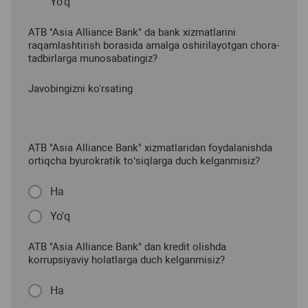
Yo'q
ATB "Asia Alliance Bank" da bank xizmatlarini
raqamlashtirish borasida amalga oshirilayotgan chora-
tadbirlarga munosabatingiz?
Javobingizni ko'rsating
ATB "Asia Alliance Bank" xizmatlaridan foydalanishda
ortiqcha byurokratik to‘siqlarga duch kelganmisiz?
Ha
Yo'q
ATB "Asia Alliance Bank" dan kredit olishda
korrupsiyaviy holatlarga duch kelganmisiz?
Ha