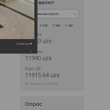
Курс валют
В обменном пункте
USD
EUR
RUB
GBP
Покупка
11920 uzs
Слайд-шоу:
Продажа
11990 uzs
Курс ЦБ
11915.64 uzs
Данные от 07.08.2026
Опрос