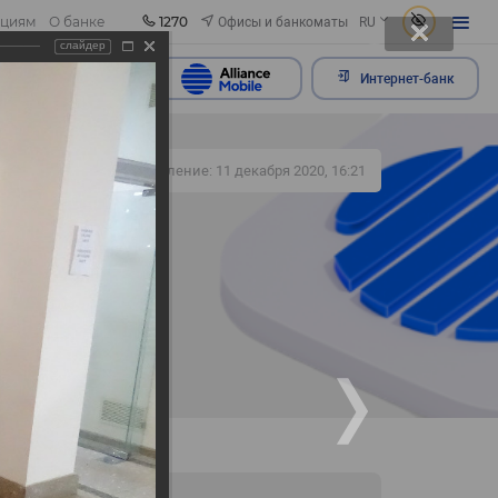
1270
Офисы и банкоматы
ациям
О банке
RU
слайдер
ить обращение
Интернет-банк
338
Обновление: 11 декабря 2020, 16:21
но