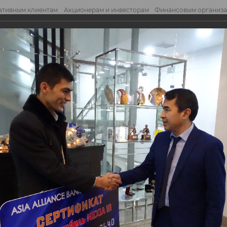
ативным клиентам
Акционерам и инвесторам
Финансовым организ
править обращение
Отправ
инального розыгрыша призов Акции, пров...
нального розыгрыша
проводимой совмест
одимой совместно с «MasterCard».