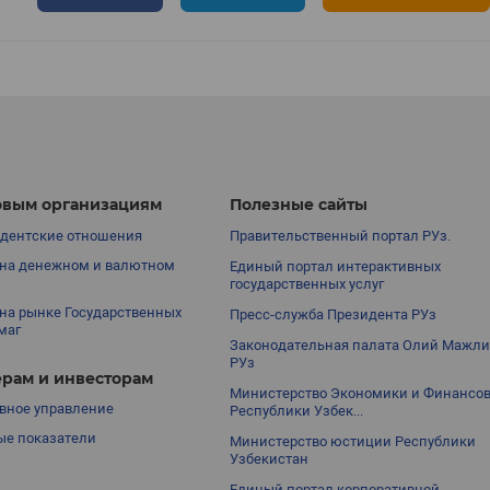
вым организациям
Полезные сайты
дентские отношения
Правительственный портал РУз.
на денежном и валютном
Единый портал интерактивных
государственных услуг
на рынке Государственных
Пресс-служба Президента РУз
маг
Законодательная палата Олий Мажли
РУз
рам и инвесторам
Министерство Экономики и Финансо
вное управление
Республики Узбек...
е показатели
Министерство юстиции Республики
Узбекистан
Единый портал корпоративной