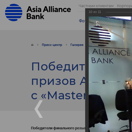
Частным клиентам
Корпор
10
из
11
Фотогалерея
Видео
От
Пресс-центр
Галерея
Фото
Победители ф
Победители фи
призов Акции, 
с «MasterCard».
Победители финального розыгрыша призов Акции, пров