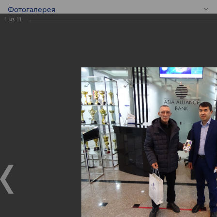
Фотогалерея
1
из
11
RU
Победители
финального
розыгрыша призов
Акции, проводимой
совместно с
«MasterCard».
Победители финального розыгрыша призов Акции,