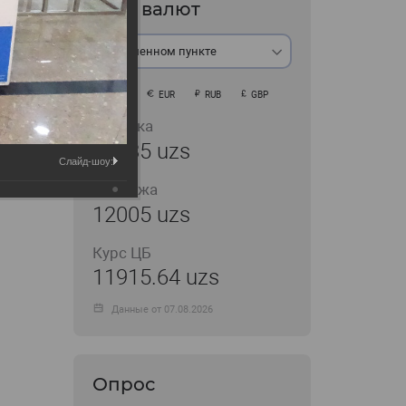
Курс валют
В обменном пункте
USD
EUR
RUB
GBP
Покупка
11935 uzs
Слайд-шоу:
Продажа
12005 uzs
Курс ЦБ
11915.64 uzs
Данные от 07.08.2026
Опрос