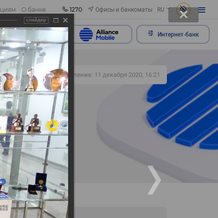
1270
Офисы и банкоматы
ациям
О банке
RU
слайдер
ить обращение
Интернет-банк
338
Обновление: 11 декабря 2020, 16:21
но