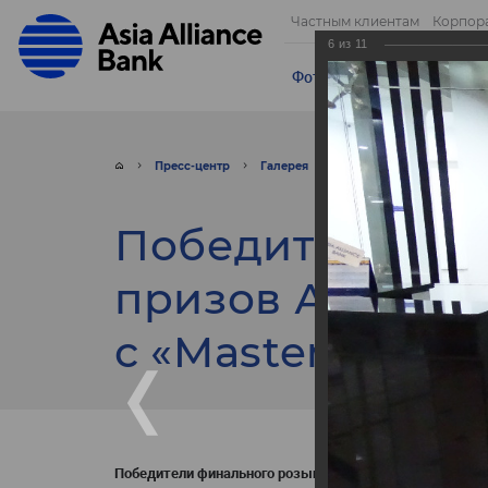
Частным клиентам
Корпор
6
из
11
Фотогалерея
Видео
От
Пресс-центр
Галерея
Фото
Победители ф
Победители фи
призов Акции, 
с «MasterCard».
Победители финального розыгрыша призов Акции, пров