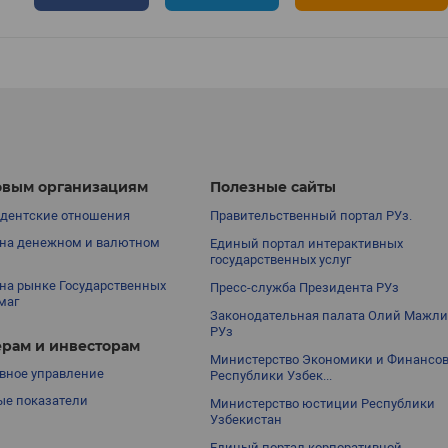
вым организациям
Полезные сайты
дентские отношения
Правительственный портал РУз.
на денежном и валютном
Единый портал интерактивных
государственных услуг
на рынке Государственных
Пресс-служба Президента РУз
маг
Законодательная палата Олий Мажли
РУз
рам и инвесторам
Министерство Экономики и Финансо
вное управление
Республики Узбек...
е показатели
Министерство юстиции Республики
Узбекистан
Единый портал корпоративной