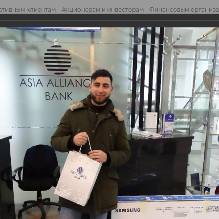
ативным клиентам
Акционерам и инвесторам
Финансовым организ
править обращение
Отправ
инального розыгрыша призов Акции, пров...
нального розыгрыша
проводимой совмест
одимой совместно с «MasterCard».