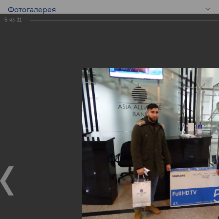
Фотогалерея
5
из
11
RU
Победители
финального
розыгрыша призов
Акции, проводимой
совместно с
«MasterCard».
Победители финального розыгрыша призов Акции,