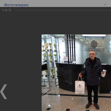
Фотогалерея
2
из
11
RU
Победители
финального
розыгрыша призов
Акции, проводимой
совместно с
«MasterCard».
Победители финального розыгрыша призов Акции,