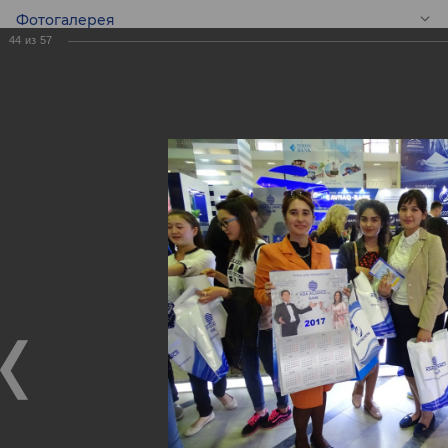
Фотогалерея
44
из
57
RU
BANKEXPO 2017
BANKEXPO 2017
17.04.2017