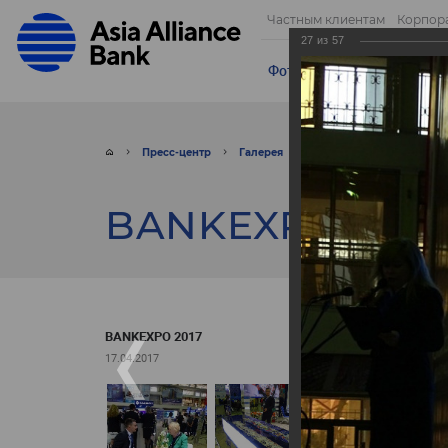
Частным клиентам
Корпор
27
из
57
Фотогалерея
Видео
От
Пресс-центр
Галерея
Фото
BANKEXPO 201
BANKEXPO 2017
BANKEXPO 2017
17.04.2017