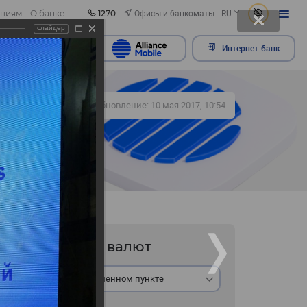
1270
Офисы и банкоматы
ациям
О банке
RU
слайдер
ить обращение
Интернет-банк
414
Обновление: 10 мая 2017, 10:54
Курс валют
В обменном пункте