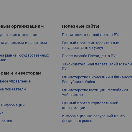
вым организациям
Полезные сайты
дентские отношения
Правительственный портал РУз.
на денежном и валютном
Единый портал интерактивных
государственных услуг
на рынке Государственных
Пресс-служба Президента РУз
маг
Законодательная палата Олий Мажли
РУз
рам и инвесторам
Министерство Экономики и Финансо
вное управление
Республики Узбек...
е показатели
Министерство юстиции Республики
Узбекистан
Единый портал корпоративной
е информации
информации
ка
Информационно-ресурсный центр
фондового рынка
 банка