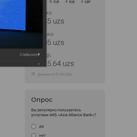
USD
EUR
RUB
GBP
Покупка
11935 uzs
Продажа
12005 uzs
Курс ЦБ
Слайд-шоу:
11915.64 uzs
Данные от 07.08.2026
Опрос
Вы регулярно пользуетесь
услугами АКБ «Asia Alliance Bank»?
да
нет