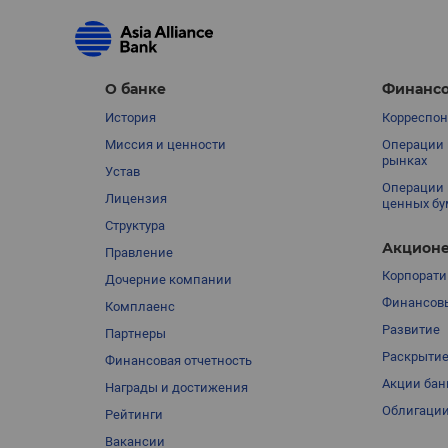
О банке
Финансо
История
Корреспон
Миссия и ценности
Операции 
рынках
Устав
Операции 
Лицензия
ценных бу
Структура
Акционе
Правление
Корпорати
Дочерние компании
Финансовы
Комплаенс
Развитие
Партнеры
Раскрыти
Финансовая отчетность
Акции бан
Награды и достижения
Облигации
Рейтинги
Вакансии