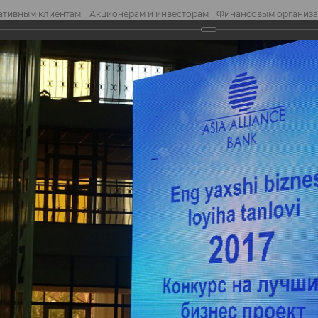
ативным клиентам
Акционерам и инвесторам
Финансовым организ
править обращение
Отправ
7