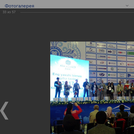
Фотогалерея
33
из
57
RU
BANKEXPO 2017
BANKEXPO 2017
17.04.2017