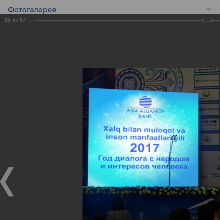
Фотогалерея
25
из
57
RU
BANKEXPO 2017
BANKEXPO 2017
17.04.2017