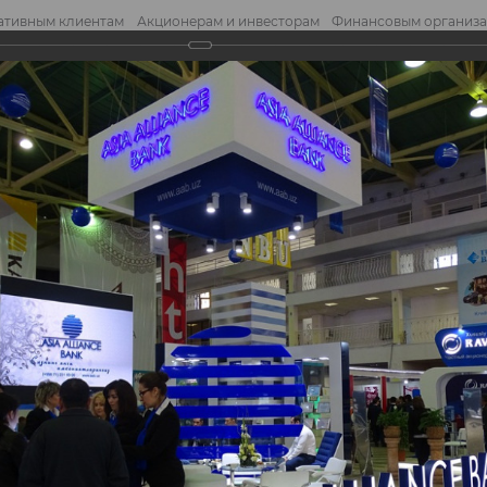
ативным клиентам
Акционерам и инвесторам
Финансовым организ
править обращение
Отправ
7