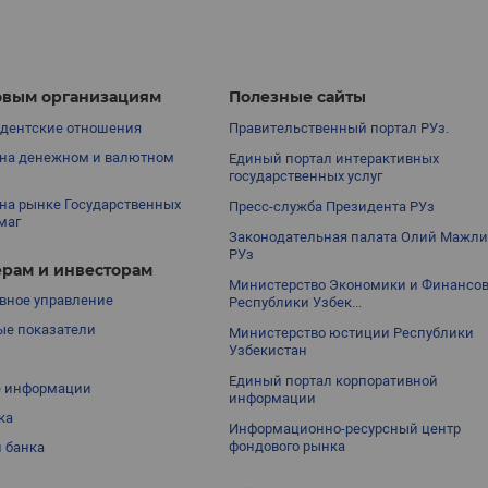
вым организациям
Полезные сайты
дентские отношения
Правительственный портал РУз.
на денежном и валютном
Единый портал интерактивных
государственных услуг
на рынке Государственных
Пресс-служба Президента РУз
маг
Законодательная палата Олий Мажли
РУз
рам и инвесторам
Министерство Экономики и Финансо
вное управление
Республики Узбек...
е показатели
Министерство юстиции Республики
Узбекистан
Единый портал корпоративной
е информации
информации
ка
Информационно-ресурсный центр
фондового рынка
 банка