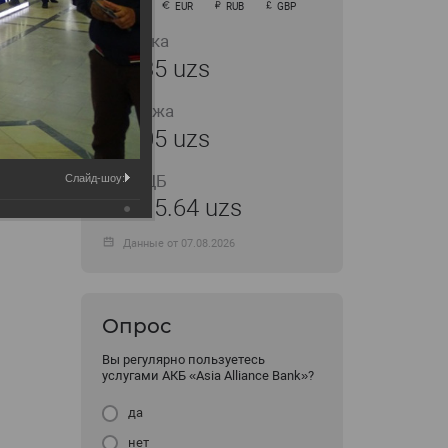
USD
EUR
RUB
GBP
Покупка
11935 uzs
Продажа
12005 uzs
Курс ЦБ
Слайд-шоу:
11915.64 uzs
Данные от 07.08.2026
Опрос
Вы регулярно пользуетесь
услугами АКБ «Asia Alliance Bank»?
да
нет