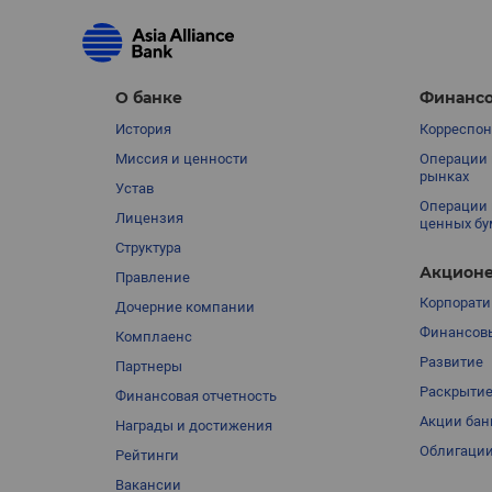
О банке
Финансо
История
Корреспон
Миссия и ценности
Операции 
рынках
Устав
Операции 
Лицензия
ценных бу
Структура
Акционе
Правление
Корпорати
Дочерние компании
Финансовы
Комплаенс
Развитие
Партнеры
Раскрыти
Финансовая отчетность
Акции бан
Награды и достижения
Облигации
Рейтинги
Вакансии