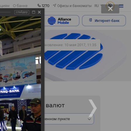
1270
Офисы и банкоматы
ациям
О банке
RU
слайдер
ить обращение
Интернет-банк
377
Обновление: 10 мая 2017, 11:35
Курс валют
В обменном пункте