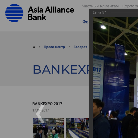
Частным клиентам
Корпор
19
из
57
Фотогалерея
Видео
От
Пресс-центр
Галерея
Фото
BANKEXPO 201
BANKEXPO 2017
BANKEXPO 2017
17.04.2017