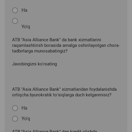
Ha
Yo'q
ATB "Asia Alliance Bank" da bank xizmatlarini
raqamlashtirish borasida amalga oshirilayotgan chora-
tadbirlarga munosabatingiz?
Javobingizni ko'rsating
ATB "Asia Alliance Bank" xizmatlaridan foydalanishda
ortiqcha byurokratik to‘siqlarga duch kelganmisiz?
Ha
Yo'q
ATB "Asia Alliance Bank" dan kredit olishda