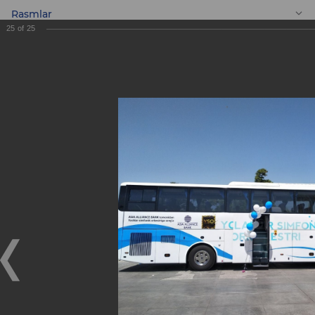
Rasmlar
25
of
25
UZ
Oʻzbekiston
Respublikasi Yoshlar
simfonik orketriga
sovgʻa!
Oʻzbekiston Respublikasi Yoshlar simfonik orketriga
sovgʻa!
09.06.2018