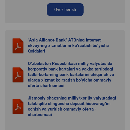
Ovoz berish
"Asia Alliance Bank" ATBning internet-
ekvayring xizmatlarini ko‘rsatish bo‘yicha
Qoidalari
O‘zbekiston Respublikasi milliy valyutasida
korporativ bank kartalari va yakka tartibdagi
tadbirkorlarning bank kartalarini chiqarish va
ularga xizmat ko‘rsatish bo‘yicha ommaviy
oferta shartnomasi
Jismoniy shaxsning milliy/xorijiy valyutadagi
talab qilib olinguncha deposit hisovarag’ini
ochish va yuritish ommaviy oferta -
shartnomasi