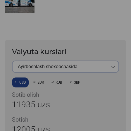
Valyuta kurslari
Ayirboshlash shoxobchasida
USD
EUR
RUB
GBP
Sotib olish
11935 uzs
Sotish
12005 uzs