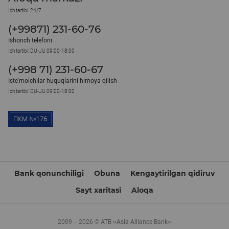
Ish tartibi: 24/7
(+99871) 231-60-76
Ishonch telefoni
Ish tartibi: DU-JU 09:00-18:00
(+998 71) 231-60-67
Iste'molchilar huquqlarini himoya qilish
Ish tartibi: DU-JU 09:00-18:00
Bank qonunchiligi
Obuna
Kengaytirilgan qidiruv
Sayt xaritasi
Aloqa
2009 – 2026 © ATB «Asia Alliance Bank»