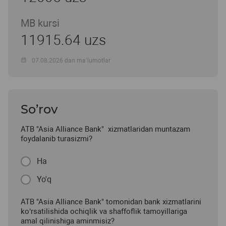
MB kursi
11915.64 uzs
07.08.2026 dan ma’lumotlar
So’rov
ATB "Asia Alliance Bank" xizmatlaridan muntazam
foydalanib turasizmi?
Ha
Yo'q
ATB "Asia Alliance Bank" tomonidan bank xizmatlarini
ko‘rsatilishida ochiqlik va shaffoflik tamoyillariga
amal qilinishiga aminmisiz?