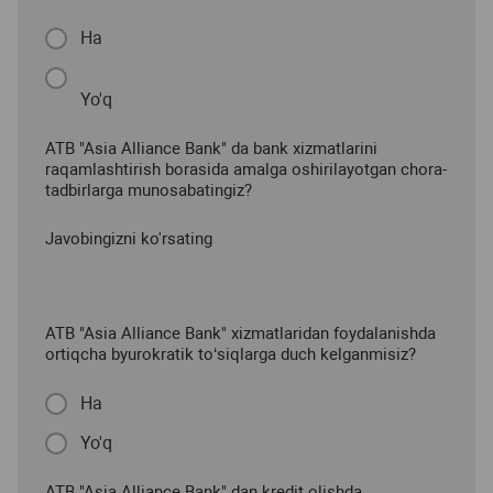
Ha
Yo'q
ATB "Asia Alliance Bank" da bank xizmatlarini
raqamlashtirish borasida amalga oshirilayotgan chora-
tadbirlarga munosabatingiz?
Javobingizni ko'rsating
ATB "Asia Alliance Bank" xizmatlaridan foydalanishda
ortiqcha byurokratik to‘siqlarga duch kelganmisiz?
Ha
Yo'q
ATB "Asia Alliance Bank" dan kredit olishda