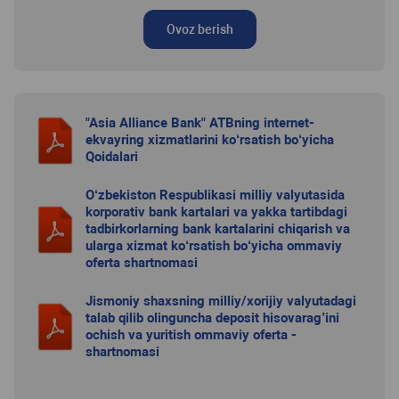
Ovoz berish
"Asia Alliance Bank" ATBning internet-
ekvayring xizmatlarini ko‘rsatish bo‘yicha
Qoidalari
O‘zbekiston Respublikasi milliy valyutasida
korporativ bank kartalari va yakka tartibdagi
tadbirkorlarning bank kartalarini chiqarish va
ularga xizmat ko‘rsatish bo‘yicha ommaviy
oferta shartnomasi
Jismoniy shaxsning milliy/xorijiy valyutadagi
talab qilib olinguncha deposit hisovarag’ini
ochish va yuritish ommaviy oferta -
shartnomasi