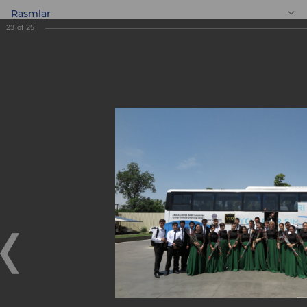
Rasmlar
23
of
25
UZ
Oʻzbekiston
Respublikasi Yoshlar
simfonik orketriga
sovgʻa!
Oʻzbekiston Respublikasi Yoshlar simfonik orketriga
sovgʻa!
09.06.2018