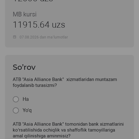
MB kursi
11915.64 uzs
07.08.2026 dan ma’lumotlar
So’rov
ATB "Asia Alliance Bank" xizmatlaridan muntazam
foydalanib turasizmi?
Ha
Yo'q
ATB "Asia Alliance Bank" tomonidan bank xizmatlarini
ko‘rsatilishida ochiqlik va shaffoflik tamoyillariga
amal qilinishiga aminmisiz?