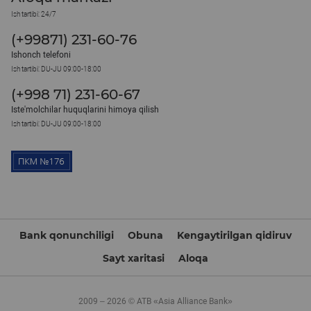
Ish tartibi: 24/7
(+99871) 231-60-76
Ishonch telefoni
Ish tartibi: DU-JU 09:00-18:00
(+998 71) 231-60-67
Iste'molchilar huquqlarini himoya qilish
Ish tartibi: DU-JU 09:00-18:00
Bank qonunchiligi
Obuna
Kengaytirilgan qidiruv
Sayt xaritasi
Aloqa
2009 – 2026 © ATB «Asia Alliance Bank»