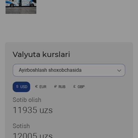
Valyuta kurslari
Ayirboshlash shoxobchasida
USD
EUR
RUB
GBP
Sotib olish
11935 uzs
Sotish
12005 uzs