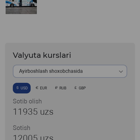
Valyuta kurslari
Ayirboshlash shoxobchasida
USD
EUR
RUB
GBP
Sotib olish
11935 uzs
Sotish
12005 uzs