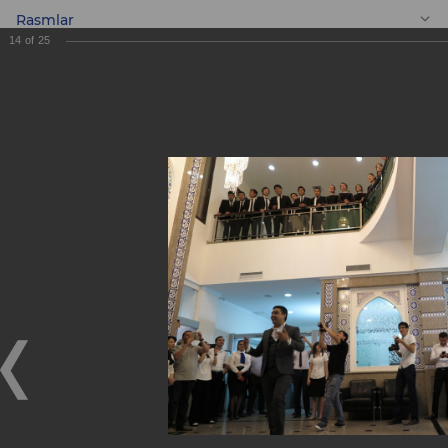
Rasmlar
14
of
25
UZ
Oʻzbekiston
Respublikasi Yoshlar
simfonik orketriga
sovgʻa!
Oʻzbekiston Respublikasi Yoshlar simfonik orketriga
sovgʻa!
09.06.2018