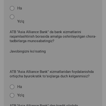
Ha
Yo'q
ATB "Asia Alliance Bank" da bank xizmatlarini
raqamlashtirish borasida amalga oshirilayotgan chora-
tadbirlarga munosabatingiz?
Javobingizni ko'rsating
ATB "Asia Alliance Bank" xizmatlaridan foydalanishda
ortiqcha byurokratik to‘siqlarga duch kelganmisiz?
Ha
Yo'q
ATB "Asia Alliance Bank" dan kredit olishda