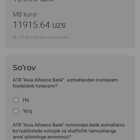
MB kursi
11915.64 uzs
07.08.2026 dan ma’lumotlar
So’rov
ATB "Asia Alliance Bank" xizmatlaridan muntazam
foydalanib turasizmi?
Ha
Yo'q
ATB "Asia Alliance Bank" tomonidan bank xizmatlarini
ko‘rsatilishida ochiqlik va shaffoflik tamoyillariga
amal qilinishiga aminmisiz?