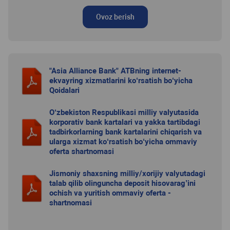
Ovoz berish
"Asia Alliance Bank" ATBning internet-
ekvayring xizmatlarini ko‘rsatish bo‘yicha
Qoidalari
O‘zbekiston Respublikasi milliy valyutasida
korporativ bank kartalari va yakka tartibdagi
tadbirkorlarning bank kartalarini chiqarish va
ularga xizmat ko‘rsatish bo‘yicha ommaviy
oferta shartnomasi
Jismoniy shaxsning milliy/xorijiy valyutadagi
talab qilib olinguncha deposit hisovarag’ini
ochish va yuritish ommaviy oferta -
shartnomasi