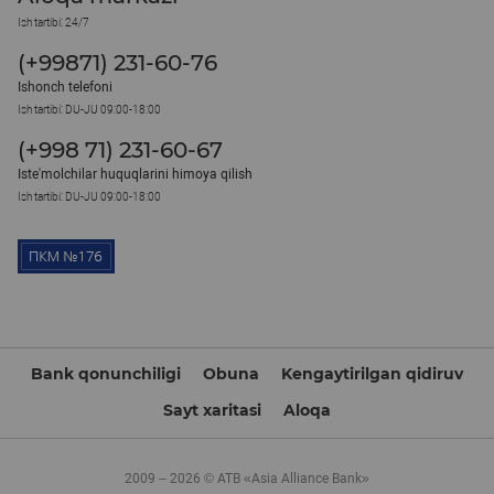
Ish tartibi: 24/7
(+99871) 231-60-76
Ishonch telefoni
Ish tartibi: DU-JU 09:00-18:00
(+998 71) 231-60-67
Iste'molchilar huquqlarini himoya qilish
Ish tartibi: DU-JU 09:00-18:00
Bank qonunchiligi
Obuna
Kengaytirilgan qidiruv
Sayt xaritasi
Aloqa
2009 – 2026 © ATB «Asia Alliance Bank»