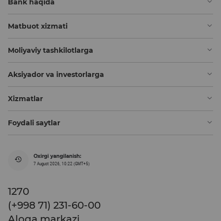
Bank haqida
Matbuot xizmati
Moliyaviy tashkilotlarga
Aksiyador va investorlarga
Xizmatlar
Foydali saytlar
Oxirgi yangilanish:
7 August 2026, 10:22 (GMT+5)
1270
(+998 71) 231-60-00
Aloqa markazi