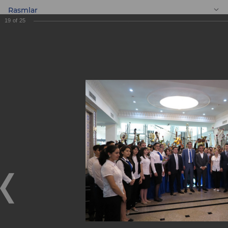
Rasmlar
19
of
25
UZ
Oʻzbekiston
Respublikasi Yoshlar
simfonik orketriga
sovgʻa!
Oʻzbekiston Respublikasi Yoshlar simfonik orketriga
sovgʻa!
09.06.2018