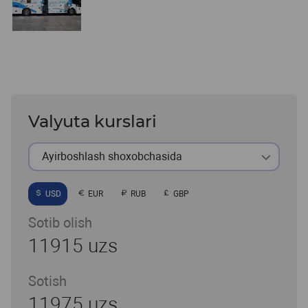
Valyuta kurslari
Ayirboshlash shoxobchasida
USD
EUR
RUB
GBP
Sotib olish
11915 uzs
Sotish
11975 uzs