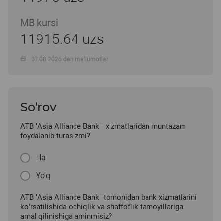
MB kursi
11915.64 uzs
07.08.2026 dan ma’lumotlar
So’rov
ATB "Asia Alliance Bank" xizmatlaridan muntazam
foydalanib turasizmi?
Ha
Yo'q
ATB "Asia Alliance Bank" tomonidan bank xizmatlarini
ko‘rsatilishida ochiqlik va shaffoflik tamoyillariga
amal qilinishiga aminmisiz?