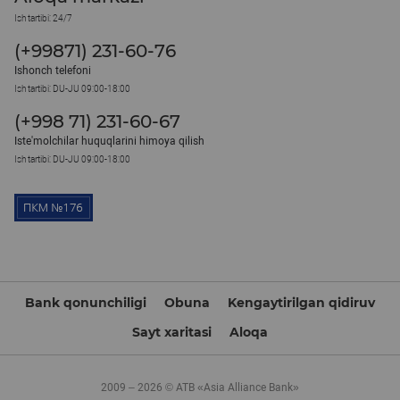
Ish tartibi: 24/7
(+99871) 231-60-76
Ishonch telefoni
Ish tartibi: DU-JU 09:00-18:00
(+998 71) 231-60-67
Iste'molchilar huquqlarini himoya qilish
Ish tartibi: DU-JU 09:00-18:00
Bank qonunchiligi
Obuna
Kengaytirilgan qidiruv
Sayt xaritasi
Aloqa
2009 – 2026 © ATB «Asia Alliance Bank»