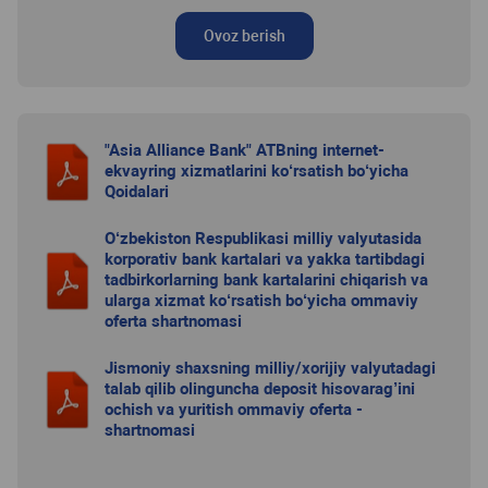
Ovoz berish
"Asia Alliance Bank" ATBning internet-
ekvayring xizmatlarini ko‘rsatish bo‘yicha
Qoidalari
O‘zbekiston Respublikasi milliy valyutasida
korporativ bank kartalari va yakka tartibdagi
tadbirkorlarning bank kartalarini chiqarish va
ularga xizmat ko‘rsatish bo‘yicha ommaviy
oferta shartnomasi
Jismoniy shaxsning milliy/xorijiy valyutadagi
talab qilib olinguncha deposit hisovarag’ini
ochish va yuritish ommaviy oferta -
shartnomasi