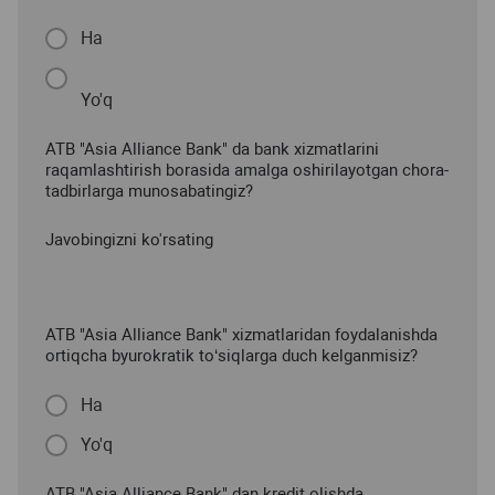
Ha
Yo'q
ATB "Asia Alliance Bank" da bank xizmatlarini
raqamlashtirish borasida amalga oshirilayotgan chora-
tadbirlarga munosabatingiz?
Javobingizni ko'rsating
ATB "Asia Alliance Bank" xizmatlaridan foydalanishda
ortiqcha byurokratik to‘siqlarga duch kelganmisiz?
Ha
Yo'q
ATB "Asia Alliance Bank" dan kredit olishda