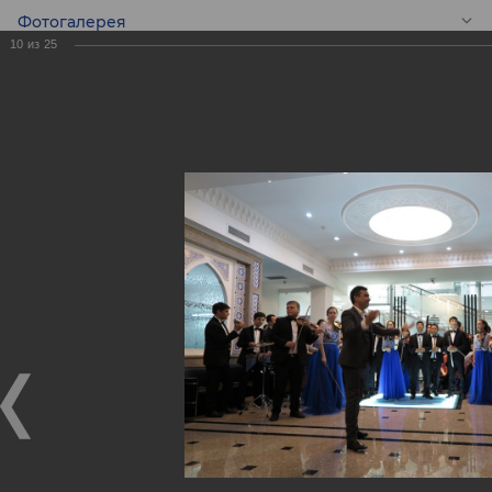
Фотогалерея
10
из
25
RU
Подарок
Молодежному
симфоническому
оркестру
Республики
Узбекистан!
Подарок Молодежному симфоническому оркестру