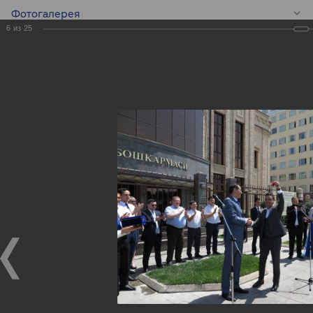
Фотогалерея
6
из
25
RU
Подарок
Молодежному
симфоническому
оркестру
Республики
Узбекистан!
Подарок Молодежному симфоническому оркестру