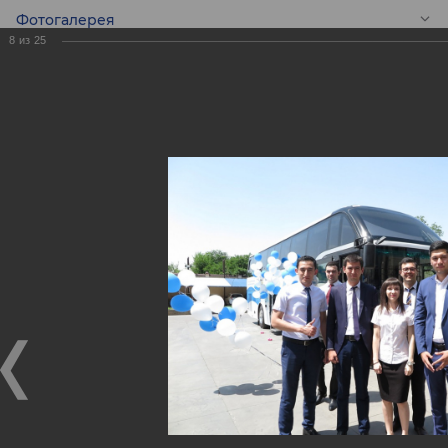
Фотогалерея
8
из
25
RU
Подарок
Молодежному
симфоническому
оркестру
Республики
Узбекистан!
Подарок Молодежному симфоническому оркестру