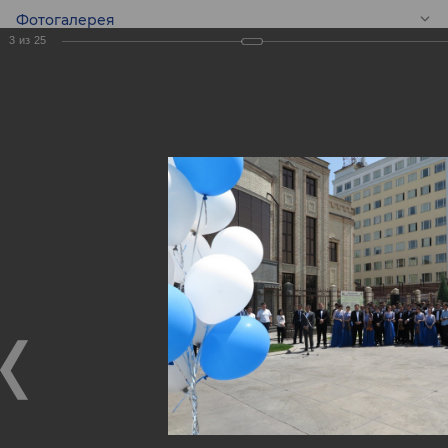
Фотогалерея
3
из
25
RU
Подарок
Молодежному
симфоническому
оркестру
Республики
Узбекистан!
Подарок Молодежному симфоническому оркестру